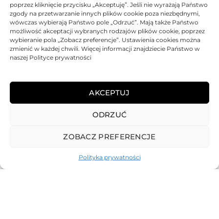
DANE TECHNICZNE
poprzez kliknięcie przycisku „Akceptuję”. Jeśli nie wyrażają Państwo
zgody na przetwarzanie innych plików cookie poza niezbędnymi,
wówczas wybierają Państwo pole „Odrzuć”. Mają także Państwo
KOMPATYBILNOŚĆ
możliwość akceptacji wybranych rodzajów plików cookie, poprzez
wybieranie pola „Zobacz preferencje”. Ustawienia cookies można
zmienić w każdej chwili. Więcej informacji znajdziecie Państwo w
PRODUKTY POWIĄZANE
naszej Polityce prywatności
KOSZTY DOSTAWY
AKCEPTUJ
OPINIE (0)
ODRZUĆ
ZOBACZ PREFERENCJE
Polityka prywatności
REGULAMIN
POLITYKA PRYWATNOŚCI
DOSTAWA
PŁATNOŚCI
O NAS
GWARANCJE – REKLAMACJE
KONTAKT
2025
TONER-DRUKARKI.PL WSZELKIE PRAWA ZASTRZERZONE.
ALL RIGHTS RESERVED. WEBSITE PROTECTED