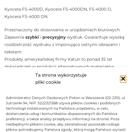
Kyocera FS-4000D, Kyocera FS-4000DN, FS-4000 D,
Kyocera FS-4000 DN.
Przeznaczony do stosowania w urządzeniach biurowych.
Zapewnia
szybki
i
precyzyjny
wydruk. Gwarantuje wysoką
rozdzielczość wydruku z imponująco ostrymi obrazami i
tekstem.
Produkty amerykańskiej firmy Katun to ponad 35 lat
doświadczeń w produkcji alternatywnych materiałów
eksploatacyjnych do drukarek oraz kopiarek.
Ta strona wykorzystuje
pliki cookie
Zestaw zawiera:
(1) Toner Cartridge
Administrator Danych Osobowych Pixton w Warszawie (02-230), ul.
(1) Waste Toner Bottle
Jutrzenki 94, NIP: 5222321368 używa plików cookies i podobnych
technologii instalowanych na Państwa urządzeniu, w celu
(1) Poly Waste Bag
dostarczenia usług i komunikatów dopasowanych do Państwa
(1) Installation Instructions
preferencji, a także analizy przepływu informacji na stronie. Poza
niezbędnymi plikami cookie, aby zainstalować pozostałe rodzaje
plików potrzebujemy Państwa zgody, którą mogą Państwo wyrazić