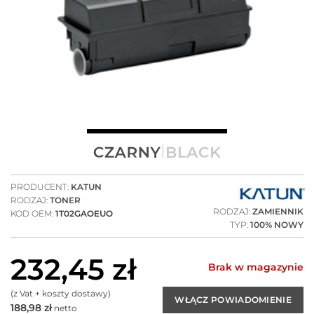
PRODUCENT:
KATUN
RODZAJ:
TONER
RODZAJ:
ZAMIENNIK
KOD OEM:
1T02GAOEUO
TYP:
100% NOWY
232,45
zł
Brak w magazynie
(z Vat + koszty dostawy)
188,98
zł
netto