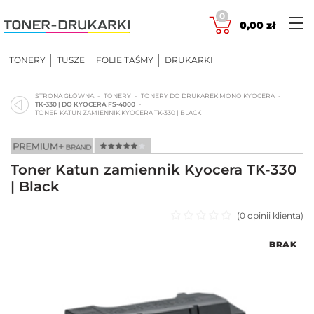
Skip
0
to
0,00
zł
content
TONERY
TUSZE
FOLIE TAŚMY
DRUKARKI
STRONA GŁÓWNA
TONERY
TONERY DO DRUKAREK MONO KYOCERA
TK-330 | DO KYOCERA FS-4000
TONER KATUN ZAMIENNIK KYOCERA TK-330 | BLACK
Toner Katun zamiennik Kyocera TK-330
| Black
(
0
opinii klienta)
Oceniono
BRAK