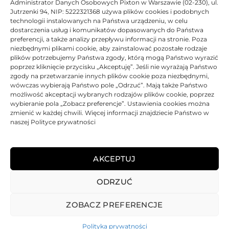
Administrator Danych Osobowych Pixton w Warszawie (02-230), ul.
celach informacyjnych.
Jutrzenki 94, NIP: 5222321368 używa plików cookies i podobnych
technologii instalowanych na Państwa urządzeniu, w celu
dostarczenia usług i komunikatów dopasowanych do Państwa
DANE TECHNICZNE
preferencji, a także analizy przepływu informacji na stronie. Poza
niezbędnymi plikami cookie, aby zainstalować pozostałe rodzaje
plików potrzebujemy Państwa zgody, którą mogą Państwo wyrazić
KOMPATYBILNOŚĆ
poprzez kliknięcie przycisku „Akceptuję”. Jeśli nie wyrażają Państwo
zgody na przetwarzanie innych plików cookie poza niezbędnymi,
wówczas wybierają Państwo pole „Odrzuć”. Mają także Państwo
PRODUKTY POWIĄZANE
możliwość akceptacji wybranych rodzajów plików cookie, poprzez
wybieranie pola „Zobacz preferencje”. Ustawienia cookies można
zmienić w każdej chwili. Więcej informacji znajdziecie Państwo w
KOSZTY DOSTAWY
naszej Polityce prywatności
OPINIE (0)
AKCEPTUJ
ODRZUĆ
REGULAMIN
POLITYKA PRYWATNOŚCI
DOSTAWA
PŁATNOŚCI
O NAS
GWARANCJE – REKLAMACJE
KONTAKT
ZOBACZ PREFERENCJE
2025
TONER-DRUKARKI.PL WSZELKIE PRAWA ZASTRZERZONE.
Polityka prywatności
ALL RIGHTS RESERVED. WEBSITE PROTECTED