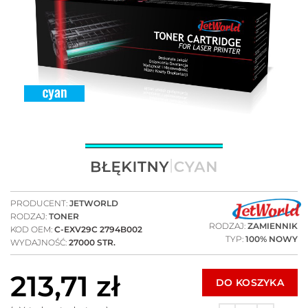
PRODUCENT:
JETWORLD
RODZAJ:
TONER
RODZAJ:
ZAMIENNIK
KOD OEM:
C-EXV29C 2794B002
TYP:
100% NOWY
WYDAJNOŚĆ:
27000 STR.
213,71
zł
DO KOSZYKA