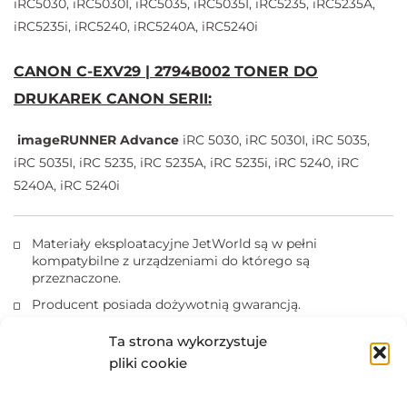
iRC5030, iRC5030I, iRC5035, iRC5035I, iRC5235, iRC5235A,
iRC5235i, iRC5240, iRC5240A, iRC5240i
CANON C-EXV29 | 2794B002 TONER DO
DRUKAREK CANON SERII:
imageRUNNER Advance
iRC 5030, iRC 5030I, iRC 5035,
iRC 5035I, iRC 5235, iRC 5235A, iRC 5235i, iRC 5240, iRC
5240A, iRC 5240i
Materiały eksploatacyjne JetWorld są w pełni
kompatybilne z urządzeniami do którego są
przeznaczone.
Producent posiada dożywotnią gwarancją.
Produkty posiadają certyfikaty ISO 14001, ISO 9001.
Ta strona wykorzystuje
Kasety z tonerem nie wolno narażać na działanie światła.
pliki cookie
Marki i nazwy producentów drukarek i tuszów są
zastrzeżonymi znakami towarowymi użyte wyłącznie w