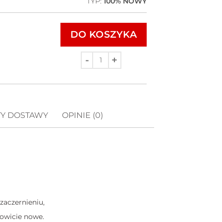
TYP:
100% NOWY
DO KOSZYKA
Ilość
TY DOSTAWY
OPINIE (0)
zaczernieniu,
kowicie nowe.