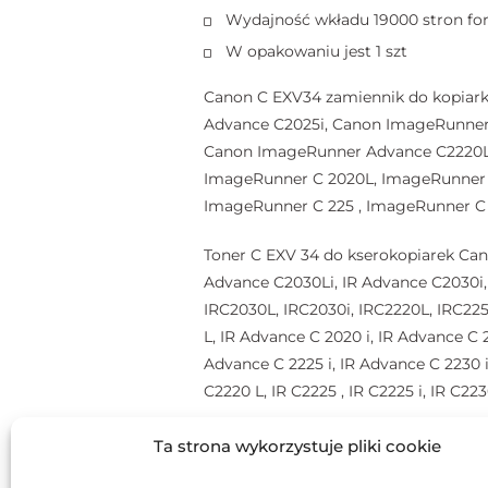
Wydajność wkładu 19000 stron fo
W opakowaniu jest 1 szt
Canon C EXV34 zamiennik do kopiar
Advance C2025i, Canon ImageRunner
Canon ImageRunner Advance C2220L,
ImageRunner C 2020L, ImageRunner 
ImageRunner C 225 , ImageRunner C 
Toner C EXV 34 do kserokopiarek Ca
Advance C2030Li, IR Advance C2030i, 
IRC2030L, IRC2030i, IRC2220L, IRC22
L, IR Advance C 2020 i, IR Advance C 
Advance C 2225 i, IR Advance C 2230 i
C2220 L, IR C2225 , IR C2225 i, IR C223
CANON C-EXV34 | 3784B002 
Ta strona wykorzystuje pliki cookie