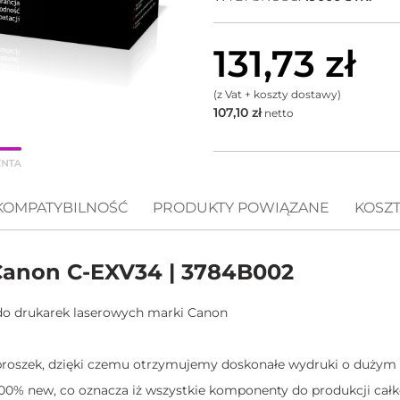
131,73
zł
(z Vat + koszty dostawy)
107,10
zł
netto
KOMPATYBILNOŚĆ
PRODUKTY POWIĄZANE
KOSZ
anon C-EXV34 | 3784B002
do drukarek laserowych marki Canon
 proszek, dzięki czemu otrzymujemy doskonałe wydruki o dużym 
00% new, co oznacza iż wszystkie komponenty do produkcji cał