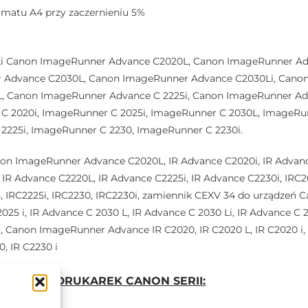
rmatu A4 przy zaczernieniu 5%
ki Canon ImageRunner Advance C2020L, Canon ImageRunner A
 Advance C2030L, Canon ImageRunner Advance C2030Li, Cano
 Canon ImageRunner Advance C 2225i, Canon ImageRunner Adv
C 2020i, ImageRunner C 2025i, ImageRunner C 2030L, ImageRun
2225i, ImageRunner C 2230, ImageRunner C 2230i.
non ImageRunner Advance C2020L, IR Advance C2020i, IR Advanc
IR Advance C2220L, IR Advance C2225i, IR Advance C2230i, IRC20
5, IRC2225i, IRC2230, IRC2230i, zamiennik CEXV 34 do urządze
2025 i, IR Advance C 2030 L, IR Advance C 2030 Li, IR Advance C 2
, Canon ImageRunner Advance IR C2020, IR C2020 L, IR C2020 i, IR
0, IR C2230 i
TONER DO DRUKAREK CANON SERII: