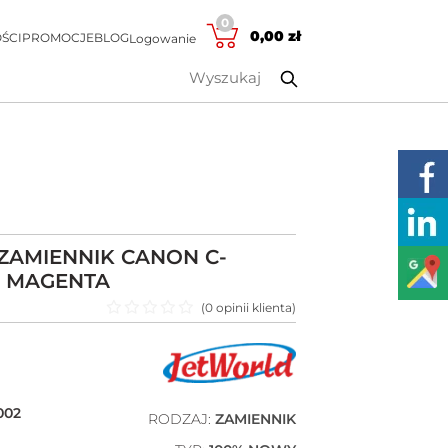
0
0,00
zł
ŚCI
PROMOCJE
BLOG
Logowanie
ZAMIENNIK CANON C-
| MAGENTA
(
0
opinii klienta)
Oceniono
0
na 5
002
RODZAJ:
ZAMIENNIK