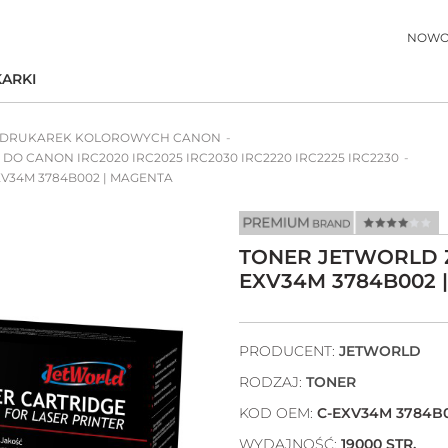
NOWO
ARKI
 DRUKAREK KOLOROWYCH CANON
| DO CANON IRC2020 IRC2025 IRC2030 IRC2220 IRC2225 IRC2230
V34M 3784B002 | MAGENTA
TONER JETWORLD 
EXV34M 3784B002 
PRODUCENT:
JETWORLD
RODZAJ:
TONER
KOD OEM:
C-EXV34M 3784B
WYDAJNOŚĆ:
19000 STR.