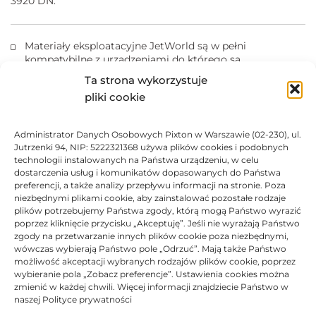
3920 DN.
Materiały eksploatacyjne JetWorld są w pełni
kompatybilne z urządzeniami do którego są
przeznaczone.
Ta strona wykorzystuje
Producent posiada dożywotnią gwarancją.
pliki cookie
Produkty posiadają certyfikaty ISO 14001, ISO 9001.
Kasety z tonerem nie wolno narażać na działanie światła.
Administrator Danych Osobowych Pixton w Warszawie (02-230), ul.
Jutrzenki 94, NIP: 5222321368 używa plików cookies i podobnych
Marki i nazwy producentów drukarek i tuszów są
technologii instalowanych na Państwa urządzeniu, w celu
zastrzeżonymi znakami towarowymi użyte wyłącznie w
dostarczenia usług i komunikatów dopasowanych do Państwa
celach informacyjnych.
preferencji, a także analizy przepływu informacji na stronie. Poza
niezbędnymi plikami cookie, aby zainstalować pozostałe rodzaje
plików potrzebujemy Państwa zgody, którą mogą Państwo wyrazić
DANE TECHNICZNE
poprzez kliknięcie przycisku „Akceptuję”. Jeśli nie wyrażają Państwo
zgody na przetwarzanie innych plików cookie poza niezbędnymi,
wówczas wybierają Państwo pole „Odrzuć”. Mają także Państwo
KOMPATYBILNOŚĆ
możliwość akceptacji wybranych rodzajów plików cookie, poprzez
wybieranie pola „Zobacz preferencje”. Ustawienia cookies można
zmienić w każdej chwili. Więcej informacji znajdziecie Państwo w
PRODUKTY POWIĄZANE
naszej Polityce prywatności