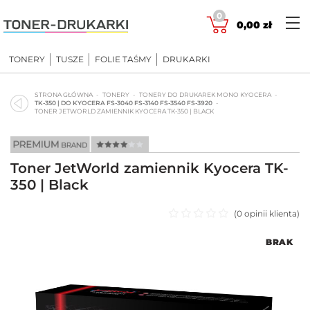
Skip
0
to
0,00
zł
content
TONERY
TUSZE
FOLIE TAŚMY
DRUKARKI
STRONA GŁÓWNA
TONERY
TONERY DO DRUKAREK MONO KYOCERA
TK-350 | DO KYOCERA FS-3040 FS-3140 FS-3540 FS-3920
TONER JETWORLD ZAMIENNIK KYOCERA TK-350 | BLACK
Toner JetWorld zamiennik Kyocera TK-
350 | Black
(
0
opinii klienta)
Oceniono
BRAK