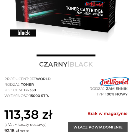
PRODUCENT:
JETWORLD
RODZAJ:
TONER
RODZAJ:
ZAMIENNIK
KOD OEM:
TK-350
TYP:
100% NOWY
WYDAJNOŚĆ:
15000 STR.
113,38
zł
Brak w magazynie
(z Vat + koszty dostawy)
92,18
zł
netto