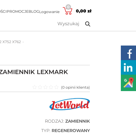
0
0,00
zł
ŚCI
PROMOCJE
BLOG
Logowanie
2 X752 X762
ZAMIENNIK LEXMARK
(
0
opinii klienta)
Oceniono
0
na 5
RODZAJ:
ZAMIENNIK
TYP:
REGENEROWANY