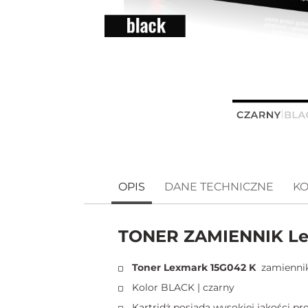
OPIS
DANE TECHNICZNE
KO
TONER ZAMIENNIK Le
Toner Lexmark 15G042 K
zamienni
Kolor BLACK | czarny
Kartridż posiada wysokiej jakości p