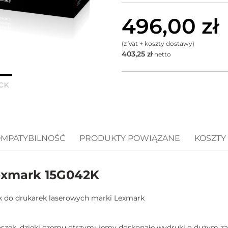
496,00
zł
(z Vat + koszty dostawy)
403,25
zł
netto
MPATYBILNOŚĆ
PRODUKTY POWIĄZANE
KOSZTY
xmark 15G042K
k do drukarek laserowych marki Lexmark
roszek, dzięki czemu otrzymujemy doskonałe wydruki o dużym za