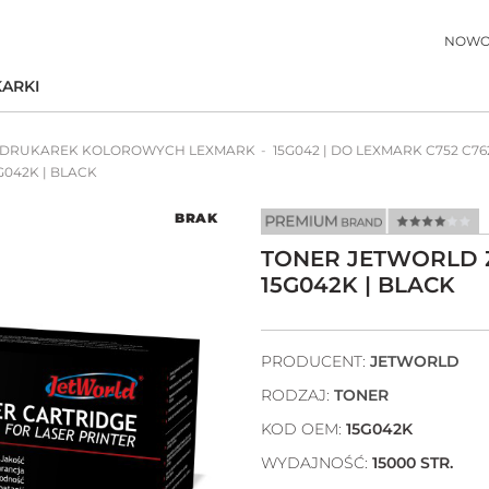
NOWO
ARKI
 DRUKAREK KOLOROWYCH LEXMARK
15G042 | DO LEXMARK C752 C76
042K | BLACK
BRAK
TONER JETWORLD 
15G042K | BLACK
PRODUCENT:
JETWORLD
RODZAJ:
TONER
KOD OEM:
15G042K
WYDAJNOŚĆ:
15000 STR.