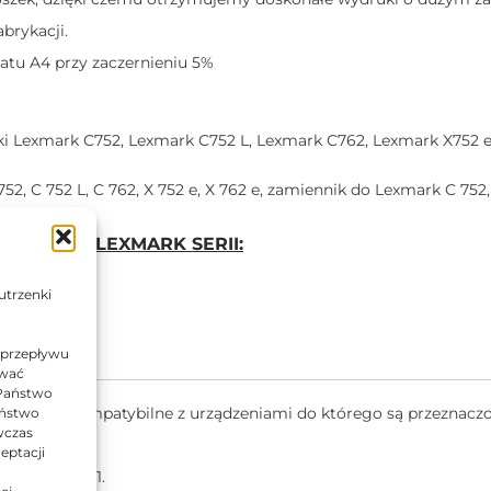
brykacji.
tu A4 przy zaczernieniu 5%
i Lexmark C752, Lexmark C752 L, Lexmark C762, Lexmark X752 e
, C 752 L, C 762, X 752 e, X 762 e, zamiennik do Lexmark C 752, 
RUKAREK LEXMARK SERII:
utrzenki
 przepływu
ować
 Państwo
ą w pełni kompatybilne z urządzeniami do którego są przeznacz
Państwo
wczas
ancją.
eptacji
001, ISO 9001.