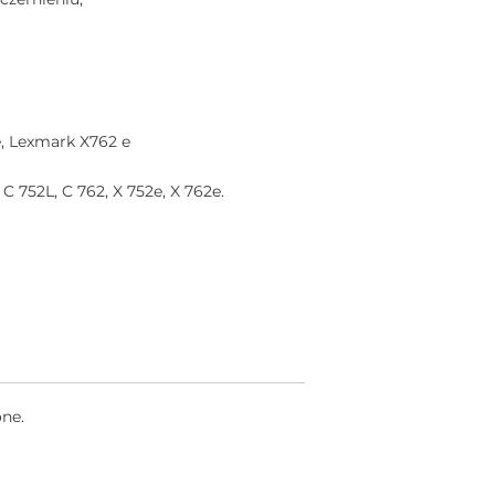
, Lexmark X762 e
C 752L, C 762, X 752e, X 762e.
one.