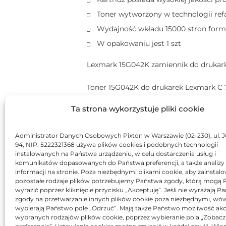
Toner wytworzony w technologii refa
Wydajność wkładu 15000 stron forma
W opakowaniu jest 1 szt
Lexmark 15G042K zamiennik do drukark
Toner 15G042K do drukarek Lexmark C 752
Ta strona wykorzystuje pliki cookie
LEXMARK 15G042K TONER DO D
C
752, C752L, C762,
Administrator Danych Osobowych Pixton w Warszawie (02-230), ul. J
94, NIP: 5222321368 używa plików cookies i podobnych technologii
instalowanych na Państwa urządzeniu, w celu dostarczenia usług i
X
752e, X762e
komunikatów dopasowanych do Państwa preferencji, a także analizy
informacji na stronie. Poza niezbędnymi plikami cookie, aby zainstal
pozostałe rodzaje plików potrzebujemy Państwa zgody, którą mogą
Materiały eksploatacyjne JetWorld s
wyrazić poprzez kliknięcie przycisku „Akceptuję”. Jeśli nie wyrażają 
zgody na przetwarzanie innych plików cookie poza niezbędnymi, wó
Producent posiada dożywotnią gwar
wybierają Państwo pole „Odrzuć”. Mają także Państwo możliwość akc
wybranych rodzajów plików cookie, poprzez wybieranie pola „Zobacz
Produkty posiadają certyfikaty ISO 14