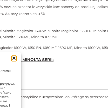
% new, co oznacza iż wszystkie komponenty do produkcji całkow
tu A4 przy zaczernieniu 5%
 Minolta Magicolor 1600W, Minolta Magicolor 1650EN, Minolta 
N, Minolta 1680MF, Minolta 1690MF
icolor 1600 W, 1650 EN, 1680 MF, 1690 MF, Minolta 1600 W, 165
RUKAREK MINOLTA SERII:
MF
utrzenki
90MF
 przepływu
ować
 Państwo
ą w pełni kompatybilne z urządzeniami do którego są przeznacz
Państwo
wczas
ancją.
eptacji