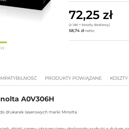
72,25
zł
(z Vat + koszty dostawy)
58,74
zł
netto
MPATYBILNOŚĆ
PRODUKTY POWIĄZANE
KOSZTY
nolta A0V306H
do drukarek laserowych marki Minolta
roszek, dzięki czemu otrzymujemy doskonałe wydruki o dużym za