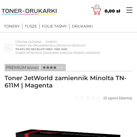
Skip
0
to
0,00
zł
content
TONERY
TUSZE
FOLIE TAŚMY
DRUKARKI
STRONA GŁÓWNA
TONERY
TONERY DO DRUKAREK KOLOROWYCH DEVELOP
TN-611 | DO DEVELOP INEO +550 +650
TONER JETWORLD ZAMIENNIK MINOLTA TN-611M | MAGENTA
Toner JetWorld zamiennik Minolta TN-
611M | Magenta
(
0
opinii klienta)
Oceniono