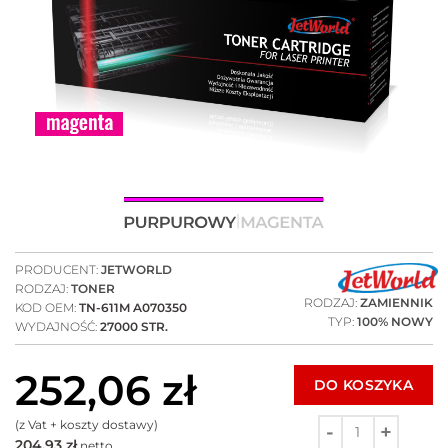
PRODUCENT:
JETWORLD
RODZAJ:
TONER
RODZAJ:
ZAMIENNIK
KOD OEM:
TN-611M A070350
TYP:
100% NOWY
WYDAJNOŚĆ:
27000 STR.
252,06
zł
DO KOSZYKA
(z Vat + koszty dostawy)
204,93
zł
netto