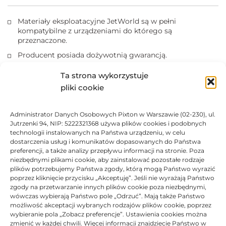
Materiały eksploatacyjne JetWorld są w pełni
kompatybilne z urządzeniami do którego są
przeznaczone.
Producent posiada dożywotnią gwarancją.
Produkty posiadają certyfikaty ISO 14001, ISO 9001.
Ta strona wykorzystuje
Kasety z tonerem nie wolno narażać na działanie światła.
pliki cookie
Marki i nazwy producentów drukarek i tuszów są
zastrzeżonymi znakami towarowymi użyte wyłącznie w
Administrator Danych Osobowych Pixton w Warszawie (02-230), ul.
celach informacyjnych.
Jutrzenki 94, NIP: 5222321368 używa plików cookies i podobnych
technologii instalowanych na Państwa urządzeniu, w celu
dostarczenia usług i komunikatów dopasowanych do Państwa
DANE TECHNICZNE
preferencji, a także analizy przepływu informacji na stronie. Poza
niezbędnymi plikami cookie, aby zainstalować pozostałe rodzaje
plików potrzebujemy Państwa zgody, którą mogą Państwo wyrazić
KOMPATYBILNOŚĆ
poprzez kliknięcie przycisku „Akceptuję”. Jeśli nie wyrażają Państwo
zgody na przetwarzanie innych plików cookie poza niezbędnymi,
wówczas wybierają Państwo pole „Odrzuć”. Mają także Państwo
PRODUKTY POWIĄZANE
możliwość akceptacji wybranych rodzajów plików cookie, poprzez
wybieranie pola „Zobacz preferencje”. Ustawienia cookies można
zmienić w każdej chwili. Więcej informacji znajdziecie Państwo w