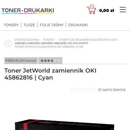
Skip
0
to
0,00
zł
content
TONERY
TUSZE
FOLIE TAŚMY
DRUKARKI
STRONA GŁÓWNA
TONERY
TONERY DO DRUKAREK KOLOROWYCH OKI
45862814 45862815 45862816 45862818 | DO OKI MC873
TONER JETWORLD ZAMIENNIK OKI 45862816 | CYAN
Toner JetWorld zamiennik OKI
45862816 | Cyan
(
0
opinii klienta)
Oceniono