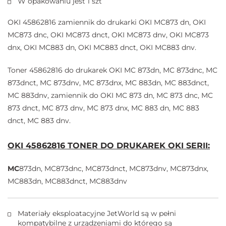
W opakowaniu jest 1 szt
OKI 45862816 zamiennik do drukarki OKI MC873 dn, OKI
MC873 dnc, OKI MC873 dnct, OKI MC873 dnv, OKI MC873
dnx, OKI MC883 dn, OKI MC883 dnct, OKI MC883 dnv.
Toner 45862816 do drukarek OKI MC 873dn, MC 873dnc, MC
873dnct, MC 873dnv, MC 873dnx, MC 883dn, MC 883dnct,
MC 883dnv, zamiennik do OKI MC 873 dn, MC 873 dnc, MC
873 dnct, MC 873 dnv, MC 873 dnx, MC 883 dn, MC 883
dnct, MC 883 dnv.
OKI 45862816 TONER DO DRUKAREK OKI SERII:
MC
873dn, MC873dnc, MC873dnct, MC873dnv, MC873dnx,
MC883dn, MC883dnct, MC883dnv
Materiały eksploatacyjne JetWorld są w pełni
kompatybilne z urządzeniami do którego są