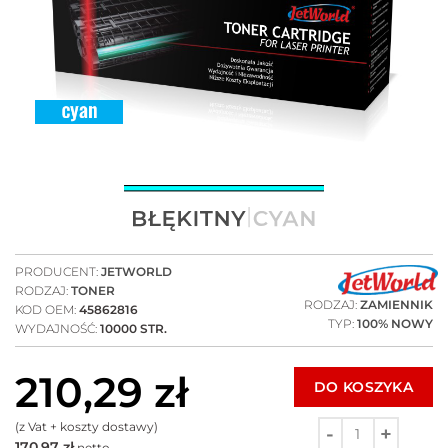
PRODUCENT:
JETWORLD
RODZAJ:
TONER
RODZAJ:
ZAMIENNIK
KOD OEM:
45862816
TYP:
100% NOWY
WYDAJNOŚĆ:
10000 STR.
210,29
zł
DO KOSZYKA
(z Vat + koszty dostawy)
170,97
zł
netto