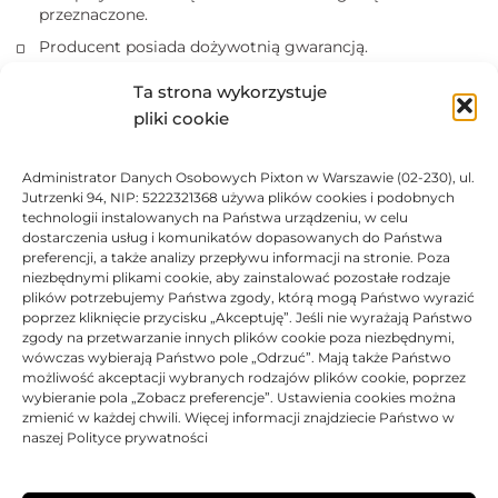
przeznaczone.
Producent posiada dożywotnią gwarancją.
Produkty posiadają certyfikaty ISO 14001, ISO 9001.
Ta strona wykorzystuje
Kasety z tonerem nie wolno narażać na działanie światła.
pliki cookie
Marki i nazwy producentów drukarek i tuszów są
zastrzeżonymi znakami towarowymi użyte wyłącznie w
Administrator Danych Osobowych Pixton w Warszawie (02-230), ul.
celach informacyjnych.
Jutrzenki 94, NIP: 5222321368 używa plików cookies i podobnych
technologii instalowanych na Państwa urządzeniu, w celu
dostarczenia usług i komunikatów dopasowanych do Państwa
DANE TECHNICZNE
preferencji, a także analizy przepływu informacji na stronie. Poza
niezbędnymi plikami cookie, aby zainstalować pozostałe rodzaje
plików potrzebujemy Państwa zgody, którą mogą Państwo wyrazić
KOMPATYBILNOŚĆ
poprzez kliknięcie przycisku „Akceptuję”. Jeśli nie wyrażają Państwo
zgody na przetwarzanie innych plików cookie poza niezbędnymi,
wówczas wybierają Państwo pole „Odrzuć”. Mają także Państwo
PRODUKTY POWIĄZANE
możliwość akceptacji wybranych rodzajów plików cookie, poprzez
wybieranie pola „Zobacz preferencje”. Ustawienia cookies można
zmienić w każdej chwili. Więcej informacji znajdziecie Państwo w
KOSZTY DOSTAWY
naszej Polityce prywatności
OPINIE (0)