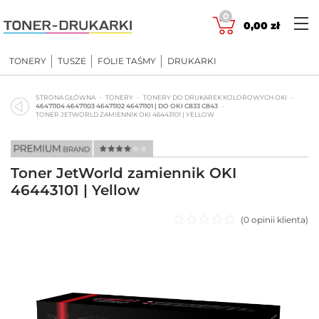
Skip
0
to
0,00
zł
content
TONERY
TUSZE
FOLIE TAŚMY
DRUKARKI
STRONA GŁÓWNA
TONERY
TONERY DO DRUKAREK KOLOROWYCH OKI
46471104 46471103 46471102 46471101 | DO OKI C833 C843
TONER JETWORLD ZAMIENNIK OKI 46443101 | YELLOW
Toner JetWorld zamiennik OKI
46443101 | Yellow
(
0
opinii klienta)
Oceniono