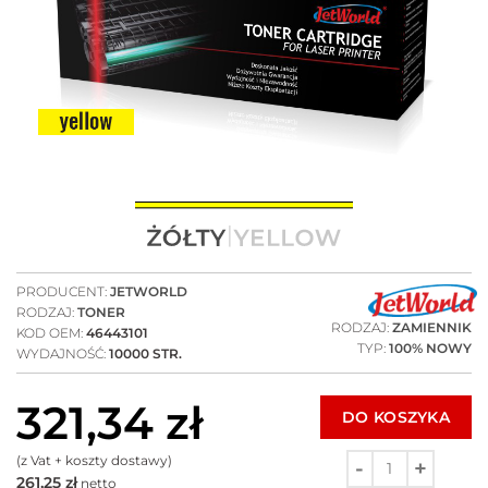
PRODUCENT:
JETWORLD
RODZAJ:
TONER
RODZAJ:
ZAMIENNIK
KOD OEM:
46443101
TYP:
100% NOWY
WYDAJNOŚĆ:
10000 STR.
321,34
zł
DO KOSZYKA
(z Vat + koszty dostawy)
261,25
zł
netto