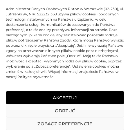
zastrzeżonymi znakami towarowymi użyte wyłącznie w
Administrator Danych Osobowych Pixton w Warszawie (02-230), ul.
celach informacyjnych.
Jutrzenki 94, NIP: 5222321368 używa plików cookies i podobnych
technologii instalowanych na Państwa urządzeniu, w celu
dostarczenia usług i komunikatów dopasowanych do Państwa
DANE TECHNICZNE
preferencji, a także analizy przepływu informacji na stronie. Poza
niezbędnymi plikami cookie, aby zainstalować pozostałe rodzaje
plików potrzebujemy Państwa zgody, którą mogą Państwo wyrazić
KOMPATYBILNOŚĆ
poprzez kliknięcie przycisku „Akceptuję”. Jeśli nie wyrażają Państwo
zgody na przetwarzanie innych plików cookie poza niezbędnymi,
wówczas wybierają Państwo pole „Odrzuć”. Mają także Państwo
PRODUKTY POWIĄZANE
możliwość akceptacji wybranych rodzajów plików cookie, poprzez
wybieranie pola „Zobacz preferencje”. Ustawienia cookies można
zmienić w każdej chwili. Więcej informacji znajdziecie Państwo w
KOSZTY DOSTAWY
naszej Polityce prywatności
OPINIE (0)
AKCEPTUJ
ODRZUĆ
REGULAMIN
POLITYKA PRYWATNOŚCI
DOSTAWA
PŁATNOŚCI
O NAS
GWARANCJE – REKLAMACJE
KONTAKT
ZOBACZ PREFERENCJE