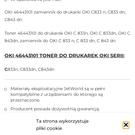
OKI 46443101 zamiennik do drukarki OKI C833 n, C833 dn,
C843 dn.
Toner 46443101 do drukarek OKI C 833n, OKI C 833dn, OKI C
843dn, zamiennik do OKI C 833 n, C 833 dn, C 843 dn.
OKI 46443101 TONER DO DRUKAREK OKI SERII:
C
833n, C833dn, C843dn
Materiały eksploatacyjne JetWorld są w pełni
kompatybilne z urządzeniami do którego są
przeznaczone.
Producent posiada dożywotnią gwarancją.
Produkty posiadają certyfikaty ISO 14001, ISO 9001.
Ta strona wykorzystuje
Kasety z tonerem nie wolno narażać na działanie światła.
pliki cookie
Marki i nazwy producentów drukarek i tuszów są