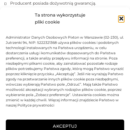
Producent posiada dożywotnią gwarancją.
Produkty posiadają certyfikaty ISO 14001, ISO 9001.
Ta strona wykorzystuje
Kasety z tonerem nie wolno narażać na działanie światła.
pliki cookie
Marki i nazwy producentów drukarek i tuszów są
zastrzeżonymi znakami towarowymi użyte wyłącznie w
Administrator Danych Osobowych Pixton w Warszawie (02-230), ul.
celach informacyjnych.
Jutrzenki 94, NIP: 5222321368 używa plików cookies i podobnych
technologii instalowanych na Państwa urządzeniu, w celu
dostarczenia usług i komunikatów dopasowanych do Państwa
DANE TECHNICZNE
preferencji, a także analizy przepływu informacji na stronie. Poza
niezbędnymi plikami cookie, aby zainstalować pozostałe rodzaje
plików potrzebujemy Państwa zgody, którą mogą Państwo wyrazić
KOMPATYBILNOŚĆ
poprzez kliknięcie przycisku „Akceptuję”. Jeśli nie wyrażają Państwo
zgody na przetwarzanie innych plików cookie poza niezbędnymi,
wówczas wybierają Państwo pole „Odrzuć”. Mają także Państwo
PRODUKTY POWIĄZANE
możliwość akceptacji wybranych rodzajów plików cookie, poprzez
wybieranie pola „Zobacz preferencje”. Ustawienia cookies można
zmienić w każdej chwili. Więcej informacji znajdziecie Państwo w
KOSZTY DOSTAWY
naszej Polityce prywatności
OPINIE (0)
AKCEPTUJ