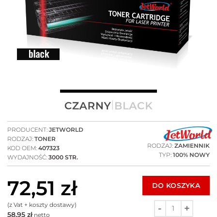
PRODUCENT:
JETWORLD
RODZAJ:
TONER
RODZAJ:
ZAMIENNIK
KOD OEM:
407323
TYP:
100% NOWY
WYDAJNOŚĆ:
3000 STR.
72,51
zł
DO KOSZYKA
(z Vat + koszty dostawy)
58,95
zł
netto