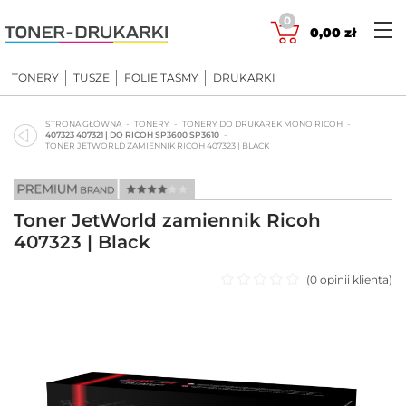
Skip
0
to
0,00
zł
content
TONERY
TUSZE
FOLIE TAŚMY
DRUKARKI
STRONA GŁÓWNA
TONERY
TONERY DO DRUKAREK MONO RICOH
407323 407321 | DO RICOH SP3600 SP3610
TONER JETWORLD ZAMIENNIK RICOH 407323 | BLACK
Toner JetWorld zamiennik Ricoh
407323 | Black
(
0
opinii klienta)
Oceniono