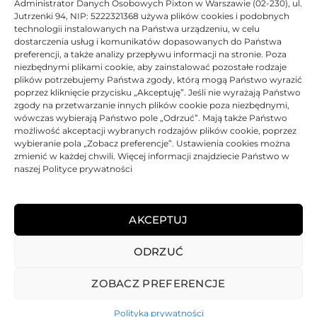
Administrator Danych Osobowych Pixton w Warszawie (02-230), ul.
Tusz Asarto zamiennik do
Tusz Asarto zamiennik do
Jutrzenki 94, NIP: 5222321368 używa plików cookies i podobnych
Canon BCI-6M
Canon BCI-6BK
technologii instalowanych na Państwa urządzeniu, w celu
6,47
zł
6,47
zł
dostarczenia usług i komunikatów dopasowanych do Państwa
preferencji, a także analizy przepływu informacji na stronie. Poza
Ocen
Oceniono
0
na 5
niezbędnymi plikami cookie, aby zainstalować pozostałe rodzaje
plików potrzebujemy Państwa zgody, którą mogą Państwo wyrazić
poprzez kliknięcie przycisku „Akceptuję”. Jeśli nie wyrażają Państwo
BRAK
zgody na przetwarzanie innych plików cookie poza niezbędnymi,
wówczas wybierają Państwo pole „Odrzuć”. Mają także Państwo
możliwość akceptacji wybranych rodzajów plików cookie, poprzez
wybieranie pola „Zobacz preferencje”. Ustawienia cookies można
zmienić w każdej chwili. Więcej informacji znajdziecie Państwo w
naszej Polityce prywatności
Tusz Asarto zamiennik do
Canon BCI-6Y
AKCEPTUJ
6,47
zł
ODRZUĆ
Oceniono
0
na 5
ZOBACZ PREFERENCJE
Polityka prywatności