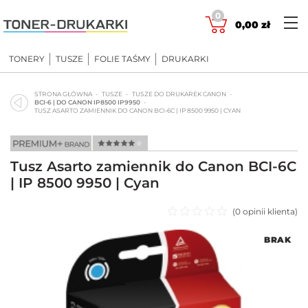
Skip
0
to
0,00
zł
content
TONERY
TUSZE
FOLIE TAŚMY
DRUKARKI
STRONA GŁÓWNA
TUSZE
TUSZE DO DRUKAREK CANON
BCI-6 | DO CANON IP8500 IP9950
TUSZ ASARTO ZAMIENNIK DO CANON BCI-6C | IP 8500 9950 | CYAN
Tusz Asarto zamiennik do Canon BCI-6C
| IP 8500 9950 | Cyan
(
0
opinii klienta)
Oceniono
BRAK