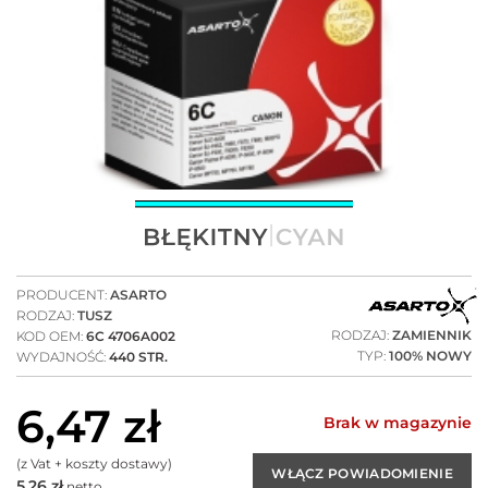
PRODUCENT:
ASARTO
RODZAJ:
TUSZ
RODZAJ:
ZAMIENNIK
KOD OEM:
6C 4706A002
TYP:
100% NOWY
WYDAJNOŚĆ:
440 STR.
6,47
zł
Brak w magazynie
(z Vat + koszty dostawy)
5,26
zł
netto