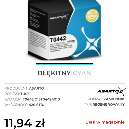
PRODUCENT:
ASARTO
RODZAJ:
TUSZ
RODZAJ:
ZAMIENNIK
KOD OEM:
T0442 C13T04424010
TYP:
REGENEROWANY
WYDAJNOŚĆ:
420 STR.
11,94
zł
Brak w magazynie