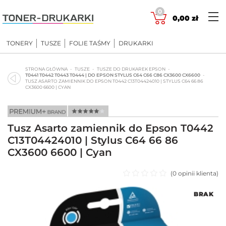
Skip
0
to
0,00
zł
content
TONERY
TUSZE
FOLIE TAŚMY
DRUKARKI
STRONA GŁÓWNA
TUSZE
TUSZE DO DRUKAREK EPSON
T0441 T0442 T0443 T0444 | DO EPSON STYLUS C64 C66 C86 CX3600 CX6600
TUSZ ASARTO ZAMIENNIK DO EPSON T0442 C13T04424010 | STYLUS C64 66 86
CX3600 6600 | CYAN
Tusz Asarto zamiennik do Epson T0442
C13T04424010 | Stylus C64 66 86
CX3600 6600 | Cyan
(
0
opinii klienta)
Oceniono
BRAK