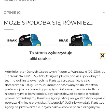
OPINIE (0)
MOŻE SPODOBA SIĘ RÓWNIEŻ…
BRAK
BRAK
Ta strona wykorzystuje
pliki cookie
Administrator Danych Osobowych Pixton w Warszawie (02-230), ul.
Tusz Asarto zamiennik do
Tusz Asarto zamiennik do
Jutrzenki 94, NIP: 5222321368 używa plików cookies i podobnych
Epson T0443 C13T04434010
technologii instalowanych na Państwa urządzeniu, w celu
Epson T0441 C13T04414010
16,63
zł
dostarczenia usług i komunikatów dopasowanych do Państwa
16,63
zł
preferencji, a także analizy przepływu informacji na stronie. Poza
Oceniono
0
na 5
niezbędnymi plikami cookie, aby zainstalować pozostałe rodzaje
Ocen
plików potrzebujemy Państwa zgody, którą mogą Państwo wyrazić
poprzez kliknięcie przycisku „Akceptuję”. Jeśli nie wyrażają Państwo
BRAK
zgody na przetwarzanie innych plików cookie poza niezbędnymi,