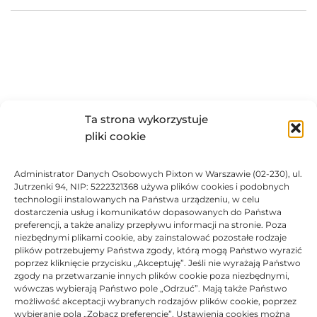
OPIS
Ta strona wykorzystuje
pliki cookie
Oryginalny tusz marki
Epson
Administrator Danych Osobowych Pixton w Warszawie (02-230), ul.
Do stosowania w urządzeniach atramentowych.
Jutrzenki 94, NIP: 5222321368 używa plików cookies i podobnych
technologii instalowanych na Państwa urządzeniu, w celu
dostarczenia usług i komunikatów dopasowanych do Państwa
Zapewnia
szybki i precyzyjny
wydruk.
preferencji, a także analizy przepływu informacji na stronie. Poza
niezbędnymi plikami cookie, aby zainstalować pozostałe rodzaje
plików potrzebujemy Państwa zgody, którą mogą Państwo wyrazić
DANE TECHNICZNE
poprzez kliknięcie przycisku „Akceptuję”. Jeśli nie wyrażają Państwo
zgody na przetwarzanie innych plików cookie poza niezbędnymi,
wówczas wybierają Państwo pole „Odrzuć”. Mają także Państwo
KOMPATYBILNOŚĆ
możliwość akceptacji wybranych rodzajów plików cookie, poprzez
wybieranie pola „Zobacz preferencje”. Ustawienia cookies można