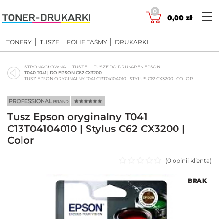
Skip
0
to
0,00
zł
content
TONERY
TUSZE
FOLIE TAŚMY
DRUKARKI
STRONA GŁÓWNA
TUSZE
TUSZE DO DRUKAREK EPSON
T040 T041 | DO EPSON C62 CX3200
TUSZ EPSON ORYGINALNY T041 C13T04104010 | STYLUS C62 CX3200 | COLOR
Tusz Epson oryginalny T041
C13T04104010 | Stylus C62 CX3200 |
Color
(
0
opinii klienta)
Oceniono
BRAK