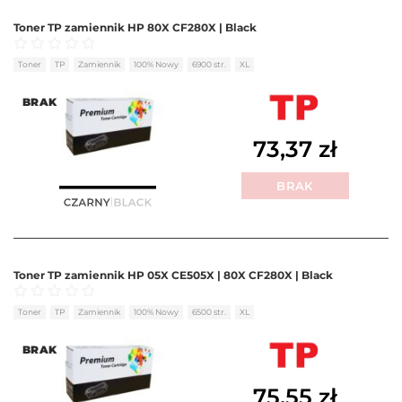
Toner TP zamiennik HP 80X CF280X | Black
Oceniono
0
na 5
Toner
TP
Zamiennik
100% Nowy
6900 str.
XL
BRAK
73,37
zł
BRAK
Toner TP zamiennik HP 05X CE505X | 80X CF280X | Black
Oceniono
0
na 5
Toner
TP
Zamiennik
100% Nowy
6500 str.
XL
BRAK
75,55
zł