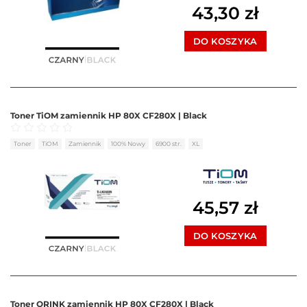
43,30
zł
DO KOSZYKA
Toner TiOM zamiennik HP 80X CF280X | Black
Oceniono
0
na 5
Toner
TiOM
Zamiennik
100% Nowy
6900 str.
XL
45,57
zł
DO KOSZYKA
Toner ORINK zamiennik HP 80X CF280X | Black