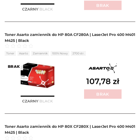
BRAK
Toner Asarto zamiennik do HP 80A CF280A | LaserJet Pro 400 M401
M425 | Black
Oceniono
0
na 5
Toner
Asarto
Zamiennik
100% Nowy
2700 str.
BRAK
107,78
zł
BRAK
Toner Asarto zamiennik do HP 80X CF280X | LaserJet Pro 400 M401
M425 | Black