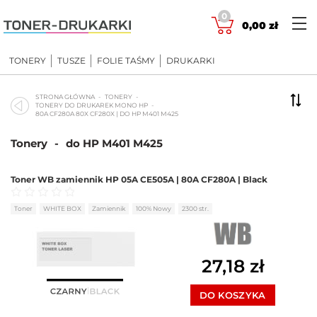
Skip
0
to
0,00
zł
content
TONERY
TUSZE
FOLIE TAŚMY
DRUKARKI
STRONA GŁÓWNA
TONERY
TONERY DO DRUKAREK MONO HP
80A CF280A 80X CF280X | DO HP M401 M425
Tonery
-
do HP M401 M425
Toner WB zamiennik HP 05A CE505A | 80A CF280A | Black
Oceniono
0
na 5
Toner
WHITE BOX
Zamiennik
100% Nowy
2300 str.
27,18
zł
DO KOSZYKA