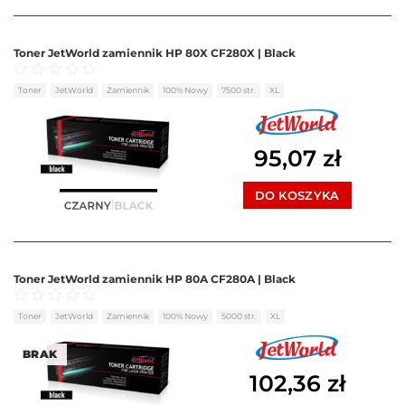
Toner JetWorld zamiennik HP 80X CF280X | Black
Oceniono
0
na 5
Toner
JetWorld
Zamiennik
100% Nowy
7500 str.
XL
95,07
zł
DO KOSZYKA
Toner JetWorld zamiennik HP 80A CF280A | Black
Oceniono
0
na 5
Toner
JetWorld
Zamiennik
100% Nowy
5000 str.
XL
BRAK
102,36
zł