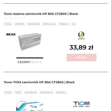
Toner Assima zamiennik HP 80X CF280X | Black
Oceniono
0
na 5
Toner
ASSIMA
Zamiennik
100% Nowy
7500 str.
XL
BRAK
33,89
zł
BRAK
Toner TiOM zamiennik HP 80A CF280A | Black
Oceniono
0
na 5
Toner
TiOM
Zamiennik
100% Nowy
2700 str.