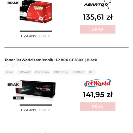
BRAK
135,61
zł
BRAK
Toner JetWorld zamiennik HP 80X CF280X | Black
Oceniono
0
na 5
Toner
JetWorld
Zamiennik
100% Nowy
11000 str.
XXL
BRAK
141,95
zł
BRAK