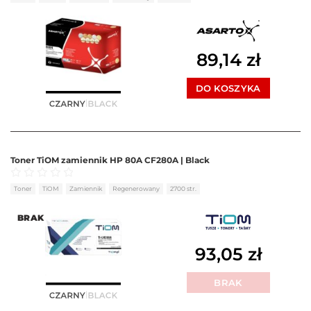
89,14
zł
DO KOSZYKA
Toner TiOM zamiennik HP 80A CF280A | Black
Oceniono
0
na 5
Toner
TiOM
Zamiennik
Regenerowany
2700 str.
BRAK
93,05
zł
BRAK