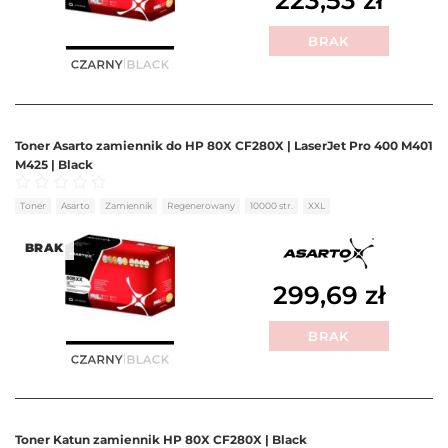
223,53
zł
BRAK
Toner Asarto zamiennik do HP 80X CF280X | LaserJet Pro 400 M401
M425 | Black
Oceniono
0
na 5
Toner
Asarto
Zamiennik
Regenerowany
10000 str.
XXL
BRAK
299,69
zł
BRAK
Toner Katun zamiennik HP 80X CF280X | Black