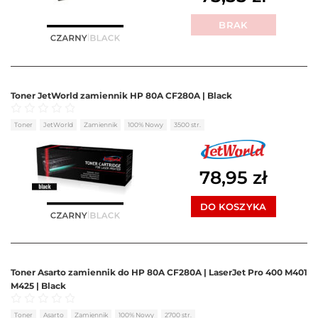
BRAK
Toner JetWorld zamiennik HP 80A CF280A | Black
Oceniono
0
na 5
Toner
JetWorld
Zamiennik
100% Nowy
3500 str.
78,95
zł
DO KOSZYKA
Toner Asarto zamiennik do HP 80A CF280A | LaserJet Pro 400 M401
M425 | Black
Oceniono
0
na 5
Toner
Asarto
Zamiennik
100% Nowy
2700 str.