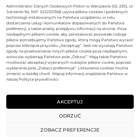
pracy, aby dołożyć papieru. Kolorowy ekran o przekątnej 3,5 cala
Administrator Danych Osobowych Pixton w Warszawie (02-230), ul.
Jutrzenki 94, NIP: 5222321368 używa plików cookies i podobnych
zapewnia prostą i intuicyjną obsługę, a dzięki kompaktowym
technologii instalowanych na Państwa urządzeniu, w celu
wymiarom urządzenie bez problemu zmieści się na biurku.
dostarczenia usług i komunikatów dopasowanych do Państwa
Oba urządzenia są w pełni kompatybilne z wysokowydajnymi
preferencji, a także analizy przepływu informacji na stronie. Poza
tonerami dostępnymi w naszej ofercie, które znacznie obniżają koszty
niezbędnymi plikami cookie, aby zainstalować pozostałe rodzaje
eksploatacji.
plików potrzebujemy Państwa zgody, którą mogą Państwo wyrazić
poprzez kliknięcie przycisku „Akceptuję”. Jeśli nie wyrażają Państwo
Tonery laserowe do drukarek to najlepsze rozwiązanie dla każdego,
zgody na przetwarzanie innych plików cookie poza niezbędnymi,
kto drukuje większe ilości i oczekuje niskich kosztów eksploatacji.
wówczas wybierają Państwo pole „Odrzuć”. Mają także Państwo
możliwość akceptacji wybranych rodzajów plików cookie, poprzez
W naszym sklepie internetowym mamy różne marki i różne
wybieranie pola „Zobacz preferencje”. Ustawienia cookies można
rozwiązania technologiczne, a także różne wydajności.
zmienić w każdej chwili. Więcej informacji znajdziecie Państwo w
naszej Polityce prywatności
Zapraszamy do zakupów w naszym sklepie.
AKCEPTUJ
ODRZUĆ
REGULAMIN
POLITYKA PRYWATNOŚCI
DOSTAWA
PŁATNOŚCI
O NAS
GWARANCJE – REKLAMACJE
KONTAKT
ZOBACZ PREFERENCJE
2025
TONER-DRUKARKI.PL WSZELKIE PRAWA ZASTRZERZONE.