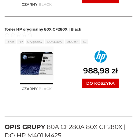
Toner HP oryginalny 80X CF280X | Black
Oceniono
0
na 5
Toner
HP
Oryginalny
100% Nowy
6900 str.
XL
988,98
zł
DO KOSZYKA
OPIS GRUPY
80A CF280A 80X CF280X |
DO HP M401 M425