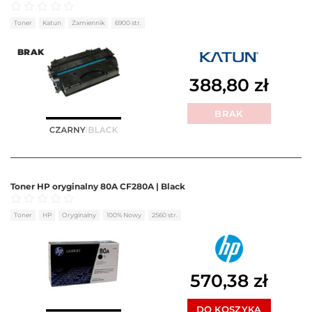
Oceniono
0
na 5
Toner
Katun
Zamiennik
6900 str.
BRAK
388,80
zł
BRAK
Toner HP oryginalny 80A CF280A | Black
Oceniono
0
na 5
Toner
HP
Oryginalny
100% Nowy
2560 str.
570,38
zł
DO KOSZYKA