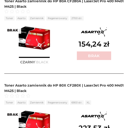
Toner Asarto zamiennik do HP 80A CF280A | LaserJet Pro 400 M401
M425 | Black
Oceniono
0
na 5
Toner
Asarto
Zamiennik
Regenerowany
2700 str.
BRAK
154,24
zł
BRAK
Toner Asarto zamiennik do HP 80X CF280X | LaserJet Pro 400 M401
M425 | Black
Oceniono
0
na 5
Toner
Asarto
Zamiennik
Regenerowany
6900 str.
XL
BRAK