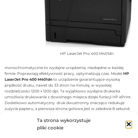
HP LaserJet Pro 400 M401dn
monochromatyczne to wydajne urządzenia, niezbędne w każdej
firmie. Poprawiają efektywność pracy, optymalizują czas. Model
HP
LaserJet Pro 400 M401dn
to urządzenie gwarantujące wysoką
prędkość druku, nawet do 33 stron na minutę, w wysokiej
rozdzielczości 1200 x 1200 dpi. Ta wyjątkowo wydajna drukarka
umożliwia drukowanie z dowolnego miejsca dzięki funkcji HP ePrint.
Dodatkowo automatyczny druk dwustronny znacząco redukuje
zużycie papieru, a pierwsza strona gotowa jest w zaledwie 8 sekund.
Dzięki dobremu stosunkowi jakości do ceny przygotowanie
Ta strona wykorzystuje
wyraźnych, profesjonalnych dokumentów przestaje być problemem.
Z kolei model
HP LaserJet Pro 400 M425dn
to wydajna drukarka
pliki cookie
świetnie sprawdzająca się do pracy przy druku wysokonakładowym.
Podajnik na 800 arkuszy sprawia, że nie trzeba co chwilę przerywać