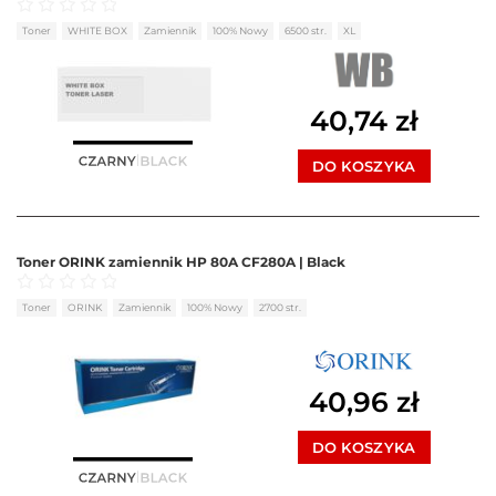
Oceniono
0
na 5
Toner
WHITE BOX
Zamiennik
100% Nowy
6500 str.
XL
40,74
zł
DO KOSZYKA
Toner ORINK zamiennik HP 80A CF280A | Black
Oceniono
0
na 5
Toner
ORINK
Zamiennik
100% Nowy
2700 str.
40,96
zł
DO KOSZYKA