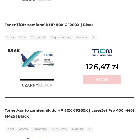
Toner TiOM zamiennik HP 80X CF280X | Black
Oceniono
0
na 5
Toner
TiOM
Zamiennik
Regenerowany
6900 str.
XL
BRAK
126,47
zł
BRAK
Toner Asarto zamiennik do HP 80X CF280X | LaserJet Pro 400 M401
M425 | Black
Oceniono
0
na 5
Toner
Asarto
Zamiennik
100% Nowy
6900 str.
XL