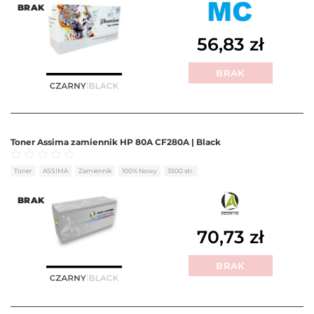
BRAK
56,83
zł
BRAK
Toner Assima zamiennik HP 80A CF280A | Black
Oceniono
0
na 5
Toner
ASSIMA
Zamiennik
100% Nowy
3500 str.
BRAK
70,73
zł
BRAK