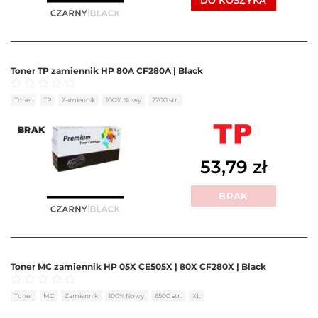
DO KOSZYKA
Toner TP zamiennik HP 80A CF280A | Black
Oceniono
0
na 5
Toner
TP
Zamiennik
100% Nowy
2700 str.
BRAK
53,79
zł
BRAK
Toner MC zamiennik HP 05X CE505X | 80X CF280X | Black
Oceniono
0
na 5
Toner
MC
Zamiennik
100% Nowy
6500 str.
XL