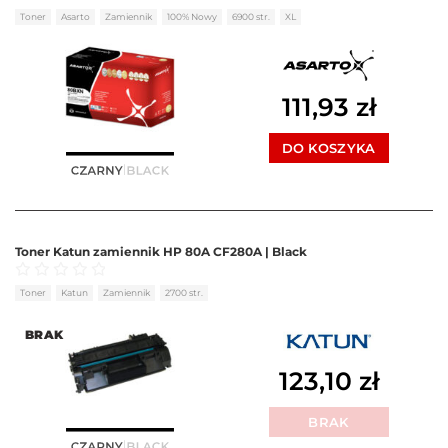
Oceniono
0
na 5
Toner
Asarto
Zamiennik
100% Nowy
6900 str.
XL
111,93
zł
DO KOSZYKA
Toner Katun zamiennik HP 80A CF280A | Black
Oceniono
0
na 5
Toner
Katun
Zamiennik
2700 str.
BRAK
123,10
zł
BRAK