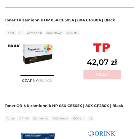
Toner TP zamiennik HP 05A CE505A | 80A CF280A | Black
Oceniono
0
na 5
Toner
TP
Zamiennik
100% Nowy
2300 str.
BRAK
42,07
zł
BRAK
Toner ORINK zamiennik HP 05X CE505X | 80X CF280X | Black
Oceniono
0
na 5
Toner
ORINK
Zamiennik
100% Nowy
6900 str.
XL