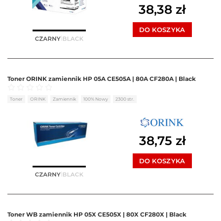
38,38
zł
DO KOSZYKA
Toner ORINK zamiennik HP 05A CE505A | 80A CF280A | Black
Oceniono
0
na 5
Toner
ORINK
Zamiennik
100% Nowy
2300 str.
38,75
zł
DO KOSZYKA
Toner WB zamiennik HP 05X CE505X | 80X CF280X | Black