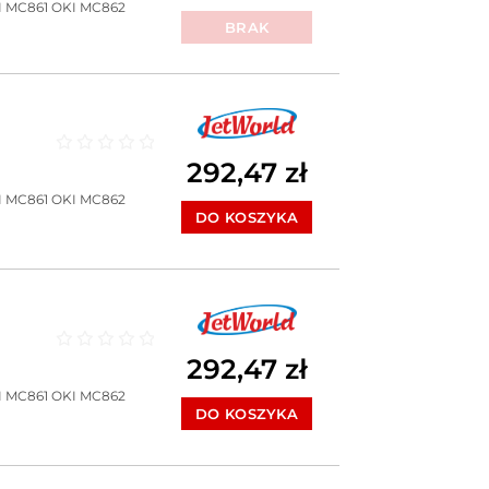
I MC861
OKI MC862
BRAK
292,47
zł
Oceniono
0
na 5
I MC861
OKI MC862
DO KOSZYKA
292,47
zł
Oceniono
0
na 5
I MC861
OKI MC862
DO KOSZYKA