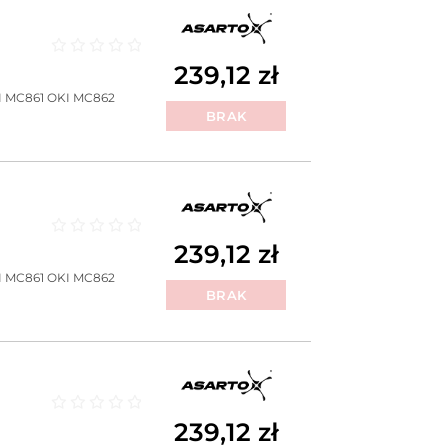
Oceniono
0
na 5
239,12
zł
I MC861
OKI MC862
BRAK
Oceniono
0
na 5
239,12
zł
I MC861
OKI MC862
BRAK
Oceniono
0
na 5
239,12
zł