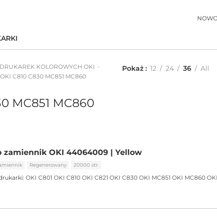
NOWO
ARKI
 DRUKAREK KOLOROWYCH OKI
Pokaż
12
24
36
All
 OKI C810 C830 MC851 MC860
830 MC851 MC860
 zamiennik OKI 44064009 | Yellow
amiennik
Regenerowany
20000 str.
drukarki:
OKI C801
OKI C810
OKI C821
OKI C830
OKI MC851
OKI MC860
OK