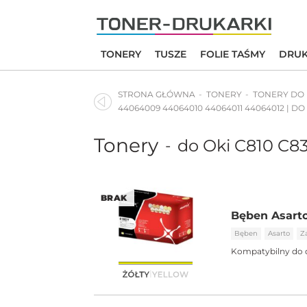
Skip
to
content
TONERY
TUSZE
FOLIE TAŚMY
DRUK
STRONA GŁÓWNA
TONERY
TONERY DO
44064009 44064010 44064011 44064012 | DO
Tonery
do Oki C810 C
-
BRAK
Bęben Asarto
Bęben
Asarto
Z
Kompatybilny do 