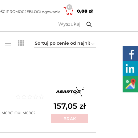
0
0,00
zł
ŚCI
PROMOCJE
BLOG
Logowanie
Oceniono
0
na 5
157,05
zł
I MC861
OKI MC862
BRAK