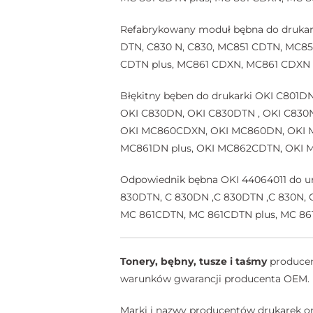
Refabrykowany moduł bębna do drukark
DTN, C830 N, C830, MC851 CDTN, MC8
CDTN plus, MC861 CDXN, MC861 CDXN 
Błękitny bęben do drukarki OKI C801D
OKI C830DN, OKI C830DTN , OKI C830
OKI MC860CDXN, OKI MC860DN, OKI M
MC861DN plus, OKI MC862CDTN, OKI
Odpowiednik bębna OKI 44064011 do urz
830DTN, C 830DN ,C 830DTN ,C 830N,
MC 861CDTN, MC 861CDTN plus, MC 86
Tonery, bębny, tusze i taśmy
producent
warunków gwarancji producenta OEM.
Marki i nazwy producentów drukarek or