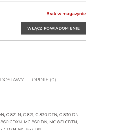
Brak w magazynie
 DOSTAWY
OPINIE (0)
N, C 821 N, C 821, C 830 DTN, C 830 DN,
C 860 CDXN, MC 860 DN, MC 861 CDTN,
862 CDXN, MC 862 DN