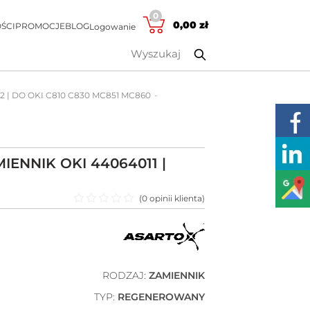
0
0,00
zł
ŚCI
PROMOCJE
BLOG
Logowanie
2 | DO OKI C810 C830 MC851 MC860
ENNIK OKI 44064011 |
(
0
opinii klienta)
Oceniono
0
na 5
RODZAJ:
ZAMIENNIK
TYP:
REGENEROWANY