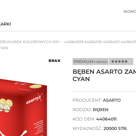
NOWO
ARKI
 DRUKAREK KOLOROWYCH OKI
44064009 44064010 44064011 4406401
CYAN
BRAK
BĘBEN ASARTO ZAMI
CYAN
PRODUCENT:
ASARTO
RODZAJ:
BĘBEN
KOD OEM:
44064011
WYDAJNOŚĆ:
20000 STR.