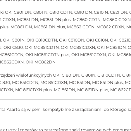
i OKI C801 DN, C801 N, C810 CDTN, C810 DN, C810 N, C821 DN, 
51 CDXN, MC851 DN, MC851 DN plus, MC860 CDTN, MC860 CDX
plus, MC861 DN, MC861 DN plus, MC862 CDTN, MC862 CDXN, 
N, OKI C801N, OKI C810CDTN, OKI C810DN, OKI C810N, OKI C821D
N, OKI C830, OKI MC851CDTN, OKI MC851CDXN, OKI MC851DN, 
C861CDTN, OKI MC861CDTN plus, OKI MC861CDXN, OKI MC861C
 MC862CDXN, OKI MC862DN
ądzeń wielofunkcyjnych OKI C 801DN, C 801N, C 810CDTN, C 810D
 C 830, MC 851CDTN, MC 851CDXN, MC 851DN, MC 851DN plus,
1CDXN, MC 861CDXN plus, MC 861DN, MC 861DN plus, MC 862
a Asarto są w pełni kompatybilne z urządzeniami do którego są
az tuszy i tonerów to zastrzeżone znaki towarowe tych producen