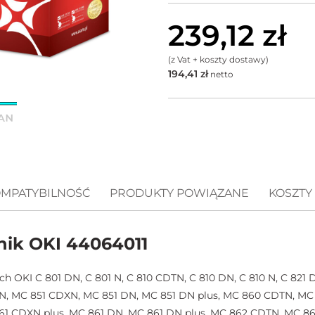
239,12
zł
(z Vat + koszty dostawy)
194,41
zł
netto
MPATYBILNOŚĆ
PRODUKTY POWIĄZANE
KOSZTY
nik OKI 44064011
 OKI C 801 DN, C 801 N, C 810 CDTN, C 810 DN, C 810 N, C 821 D
DTN, MC 851 CDXN, MC 851 DN, MC 851 DN plus, MC 860 CDTN, M
61 CDXN plus, MC 861 DN, MC 861 DN plus, MC 862 CDTN, MC 