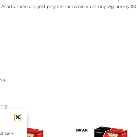
sarto mierzona jest przy 5% zaczernieniu strony wg normy ISO
ją.
EŻ…
AK
BRAK
utrzenki