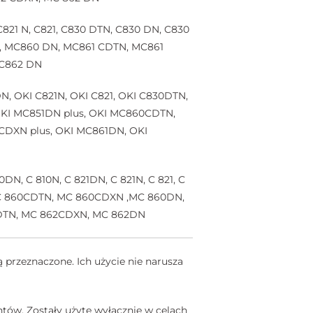
C821 N, C821, C830 DTN, C830 DN, C830
N, MC860 DN, MC861 CDTN, MC861
MC862 DN
N, OKI C821N, OKI C821, OKI C830DTN,
OKI MC851DN plus, OKI MC860CDTN,
DXN plus, OKI MC861DN, OKI
N, C 810N, C 821DN, C 821N, C 821, C
 MC 860CDTN, MC 860CDXN ,MC 860DN,
CDTN, MC 862CDXN, MC 862DN
 przeznaczone. Ich użycie nie narusza
tów. Zostały użyte wyłącznie w celach