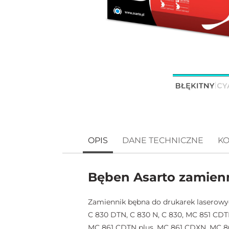
OPIS
DANE TECHNICZNE
KO
Bęben Asarto zamien
Zamiennik bębna do drukarek laserowych
C 830 DTN, C 830 N, C 830, MC 851 C
MC 861 CDTN plus, MC 861 CDXN, MC 8