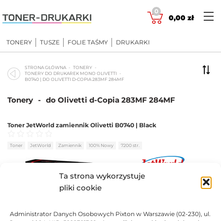
Skip
0
to
0,00
zł
content
TONERY
TUSZE
FOLIE TAŚMY
DRUKARKI
STRONA GŁÓWNA
TONERY
TONERY DO DRUKAREK MONO OLIVETTI
B0740 | DO OLIVETTI D-COPIA 283MF 284MF
Tonery
-
do Olivetti d-Copia 283MF 284MF
Toner JetWorld zamiennik Olivetti B0740 | Black
Oceniono
0
na 5
Toner
JetWorld
Zamiennik
100% Nowy
7200 str.
Ta strona wykorzystuje
91,88
zł
pliki cookie
DO KOSZYKA
Administrator Danych Osobowych Pixton w Warszawie (02-230), ul.