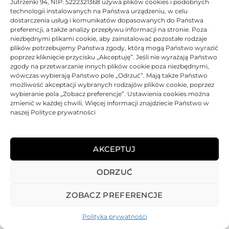
Jutrzenki 94, NIP: 5222321368 używa plików cookies i podobnych
technologii instalowanych na Państwa urządzeniu, w celu
dostarczenia usług i komunikatów dopasowanych do Państwa
Toner Olivetti oryginalny B0740 | d-Copia 283 284 MF | Black
preferencji, a także analizy przepływu informacji na stronie. Poza
niezbędnymi plikami cookie, aby zainstalować pozostałe rodzaje
Oceniono
0
na 5
plików potrzebujemy Państwa zgody, którą mogą Państwo wyrazić
Toner
Olivetti
Oryginalny
7200 str.
poprzez kliknięcie przycisku „Akceptuję”. Jeśli nie wyrażają Państwo
zgody na przetwarzanie innych plików cookie poza niezbędnymi,
BRAK
wówczas wybierają Państwo pole „Odrzuć”. Mają także Państwo
509,79
zł
możliwość akceptacji wybranych rodzajów plików cookie, poprzez
wybieranie pola „Zobacz preferencje”. Ustawienia cookies można
zmienić w każdej chwili. Więcej informacji znajdziecie Państwo w
BRAK
naszej Polityce prywatności
AKCEPTUJ
ODRZUĆ
REGULAMIN
POLITYKA PRYWATNOŚCI
DOSTAWA
PŁATNOŚCI
O NAS
GWARANCJE – REKLAMACJE
KONTAKT
ZOBACZ PREFERENCJE
2025
TONER-DRUKARKI.PL WSZELKIE PRAWA ZASTRZERZONE.
Polityka prywatności
ALL RIGHTS RESERVED. WEBSITE PROTECTED