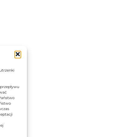
utrzenki
 przepływu
ować
 Państwo
Państwo
wczas
eptacji
ej