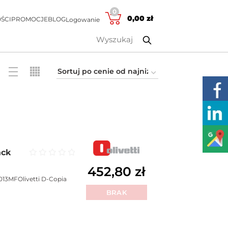
0
0,00
zł
ŚCI
PROMOCJE
BLOG
Logowanie
ack
Oceniono
0
na 5
452,80
zł
013MFOlivetti D-Copia
BRAK