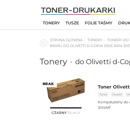
Skip
to
content
TONERY
TUSZE
FOLIE TAŚMY
DRUK
STRONA GŁÓWNA
TONERY
TONERY DO
B1009 | DO OLIVETTI D-COPIA 3003 3004 301
Tonery
do Olivetti d-C
-
BRAK
Toner Olivett
Toner
Olivetti
Or
Kompatybilny do 
3014MF