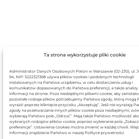
Ta strona wykorzystuje pliki cookie
Administrator Danych Osobowych Pixton w Warszawie (02-230), ul. J
94, NIP: 5222321368 używa plików cookies i podobnych technologii
instalowanych na Państwa urządzeniu, w celu dostarczenia usług i
komunikatów dopasowanych do Państwa preferencji, a także analizy
informacji na stronie. Poza niezbędnymi plikami cookie, aby zainstal
pozostałe rodzaje plików potrzebujemy Państwa zgody, którą mogą
wyrazić poprzez kliknięcie przycisku „Akceptuję”. Jeśli nie wyrażają 
zgody na przetwarzanie innych plików cookie poza niezbędnymi, wó
wybierają Państwo pole „Odrzuć”. Mają także Państwo możliwość akc
wybranych rodzajów plików cookie, poprzez wybieranie pola „Zobacz
preferencje”. Ustawienia cookies można zmienić w każdej chwili. Więc
informacji znajdziecie Państwo w naszej Polityce prywatności