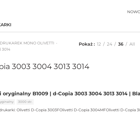
NOWO
ARKI
 DRUKAREK MONO OLIVETTI
Pokaż
12
24
36
All
3 3014
opia 3003 3004 3013 3014
i oryginalny B1009 | d-Copia 3003 3004 3013 3014 | Bl
yginalny
3000 str.
drukarki:
Olivetti D-Copia 3003FOlivetti D-Copia 3004MFOlivetti D-Copia 3