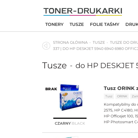
Skip
to
content
TONERY
TUSZE
FOLIE TAŚMY
DRUK
STRONA GŁÓWNA
TUSZE
TUSZE DO DR
337 | DO HP DESKJET 5940 6940 6980 OFFICJ
Tusze
do HP DESKJET 
-
Tusz ORINK z
BRAK
Tusz
ORINK
Zam
Kompatybilny do 
2575, HP C4180, H
HP Officejet 100, 
HP Photosmart C4