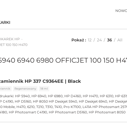
NOWO
ARKI
UKAREK HP
Pokaż
12
24
36
All
ET 100 150 H470
5940 6940 6980 OFFICJET 100 150 H4
amiennik HP 337 C9364EE | Black
iennik
Regenerowany
18 ml
drukarki:
HP 5940, HP 6940, HP 6980, HP D4160, HP H470, HP 6310, HP 631
P C4190, HP D5160, HP 8050 HP Deskjet 5940, HP Deskjet 6940, HP Deskje
150 Mobile, H470, 6210, 7210, 7310, 7410, Pro K7100, L411A HP Photosmart 2
180, HP Photosmart C4190, HP Photosmart D5160, HP Photosmart 8050