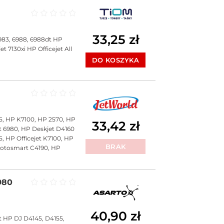
Oceniono
0
na 5
33,25
zł
983, 6988, 6988dt HP
t 7130xi HP Officejet All
DO KOSZYKA
Oceniono
0
na 5
5, HP K7100, HP 2570, HP
33,42
zł
t 6980, HP Deskjet D4160
15, HP Officejet K7100, HP
BRAK
hotosmart C4190, HP
980
Oceniono
0
na 5
40,90
zł
t HP DJ D4145, D4155,