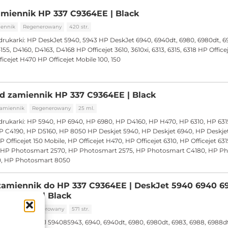
miennik HP 337 C9364EE | Black
ennik
Regenerowany
420 str.
drukarki:
HP DeskJet 5940, 5943 HP DeskJet 6940, 6940dt, 6980, 6980dt, 6
5, D4160, D4163, D4168 HP Officejet 3610, 3610xi, 6313, 6315, 6318 HP Officeje
icejet H470 HP Officejet Mobile 100, 150
d zamiennik HP 337 C9364EE | Black
amiennik
Regenerowany
25 ml.
drukarki:
HP 5940, HP 6940, HP 6980, HP D4160, HP H470, HP 6310, HP 631
P C4190, HP D5160, HP 8050 HP Deskjet 5940, HP Deskjet 6940, HP Deskje
P Officejet 150 Mobile, HP Officejet H470, HP Officejet 6310, HP Officejet 63
11A HP Photosmart 2570, HP Photosmart 2575, HP Photosmart C4180, HP P
, HP Photosmart 8050
zamiennik do HP 337 C9364EE | DeskJet 5940 6940 6
 150 H470 | Black
iennik
Regenerowany
571 str.
drukarki:
HP DJ 594085943, 6940, 6940dt, 6980, 6980dt, 6983, 6988, 6988d