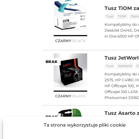
Tusz TiOM za
Tusz
TiOM
Zami
Kompatybilny do 
DeskJet D4145, D415
in One 6300 HP Off
Tusz JetWorl
BRAK
Tusz
JetWorld
Z
Kompatybilny do 
2575, HP C4180, H
HP Officejet 100, H
Officejet 100 L4
Photosmart D5160
Tusz Asarto 
BRAK
OfficeJet 100
Ta strona wykorzystuje pliki cookie
Tusz
Asarto
Zam
Kompatybilny do 