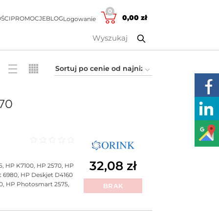
0
0,00
zł
ŚCI
PROMOCJE
BLOG
Logowanie
70
Oceniono
0
na 5
32,08
zł
5, HP K7100, HP 2570, HP
t 6980, HP Deskjet D4160
570, HP Photosmart 2575,
BRAK