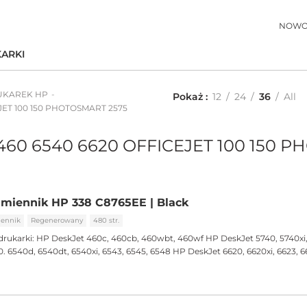
NOWO
ARKI
UKAREK HP
Pokaż
12
24
36
All
JET 100 150 PHOTOSMART 2575
460 6540 6620 OFFICEJET 100 150 
miennik HP 338 C8765EE | Black
ennik
Regenerowany
480 str.
drukarki:
HP DeskJet 460c, 460cb, 460wbt, 460wf HP DeskJet 5740, 5740xi,
. 6540d, 6540dt, 6540xi, 6543, 6545, 6548 HP DeskJet 6620, 6620xi, 6623, 