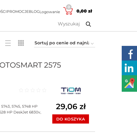
0
0,00
zł
ŚCI
PROMOCJE
BLOG
Logowanie
PHOTOSMART 2575
Oceniono
0
na 5
29,06
zł
 5743, 5745, 5748 HP
6628 HP DeskJet 6830v,
DO KOSZYKA