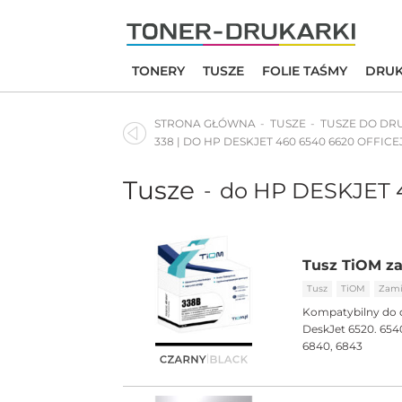
Skip
to
content
TONERY
TUSZE
FOLIE TAŚMY
DRUK
STRONA GŁÓWNA
TUSZE
TUSZE DO DR
338 | DO HP DESKJET 460 6540 6620 OFFICE
Tusze
do HP DESKJET 
-
Tusz TiOM za
Tusz
TiOM
Zami
Kompatybilny do 
DeskJet 6520. 6540
6840, 6843