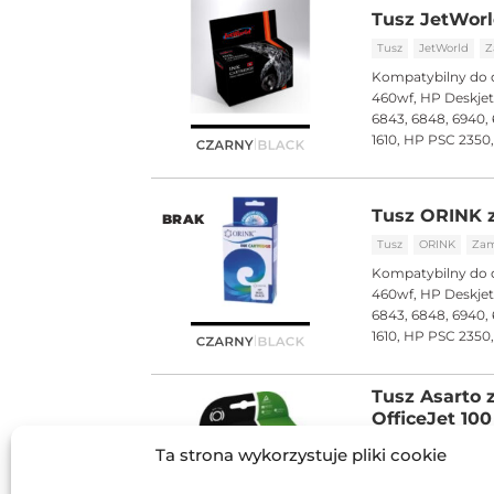
Tusz JetWorl
Tusz
JetWorld
Z
Kompatybilny do 
460wf, HP Deskjet 
6843, 6848, 6940, 
1610, HP PSC 2350
Tusz ORINK 
BRAK
Tusz
ORINK
Zam
Kompatybilny do 
460wf, HP Deskjet 
6843, 6848, 6940, 
1610, HP PSC 2350
Tusz Asarto 
OfficeJet 10
Tusz
Asarto
Zam
Ta strona wykorzystuje pliki cookie
Kompatybilny do 