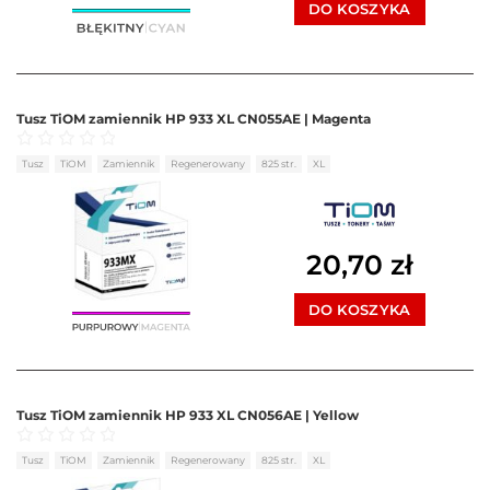
DO KOSZYKA
Tusz TiOM zamiennik HP 933 XL CN055AE | Magenta
Oceniono
0
na 5
Tusz
TiOM
Zamiennik
Regenerowany
825 str.
XL
20,70
zł
DO KOSZYKA
Tusz TiOM zamiennik HP 933 XL CN056AE | Yellow
Oceniono
0
na 5
Tusz
TiOM
Zamiennik
Regenerowany
825 str.
XL