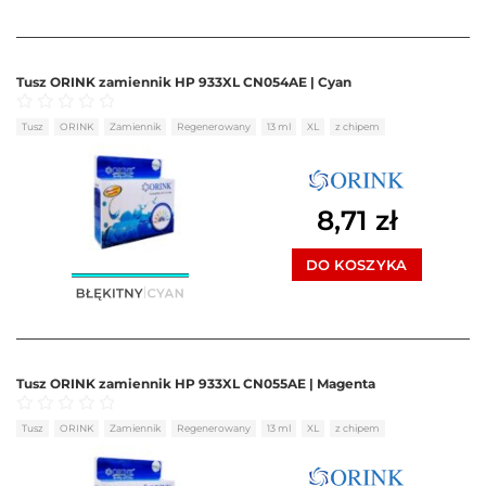
Tusz ORINK zamiennik HP 933XL CN054AE | Cyan
Oceniono
0
na 5
Tusz
ORINK
Zamiennik
Regenerowany
13 ml
XL
z chipem
8,71
zł
DO KOSZYKA
Tusz ORINK zamiennik HP 933XL CN055AE | Magenta
Oceniono
0
na 5
Tusz
ORINK
Zamiennik
Regenerowany
13 ml
XL
z chipem