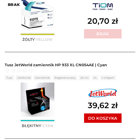
BRAK
20,70
zł
BRAK
Tusz JetWorld zamiennik HP 933 XL CN054AE | Cyan
Oceniono
0
na 5
Tusz
JetWorld
Zamiennik
Regenerowany
20 ml.
XL
z chipem
39,62
zł
DO KOSZYKA