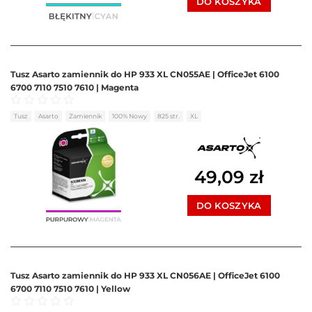
DO KOSZYKA
Tusz Asarto zamiennik do HP 933 XL CN055AE | OfficeJet 6100
6700 7110 7510 7610 | Magenta
Oceniono
0
na 5
Tusz
Asarto
Zamiennik
100% Nowy
825 str.
XL
49,09
zł
DO KOSZYKA
Tusz Asarto zamiennik do HP 933 XL CN056AE | OfficeJet 6100
6700 7110 7510 7610 | Yellow