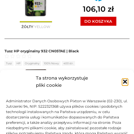
106,10
zł
DO KOSZYKA
Tusz HP oryginalny 932 CN057AE | Black
Oceniono
0
na 5
Tusz
HP
Oryginalny
100% Nowy
400 str.
BRAK
Ta strona wykorzystuje
pliki cookie
125,69
zł
Administrator Danych Osobowych Pixton w Warszawie (02-230), ul.
BRAK
Jutrzenki 94, NIP: 5222321368 używa plików cookies i podobnych
technologii instalowanych na Państwa urządzeniu, w celu
dostarczenia usług i komunikatów dopasowanych do Państwa
preferencji, a także analizy przepływu informacji na stronie. Poza
niezbędnymi plikami cookie, aby zainstalować pozostałe rodzaje
plików potrzebujemy Państwa zgody, którą mogą Państwo wyrazić
Tusz HP oryginalny 932 XL CN053AE | Black