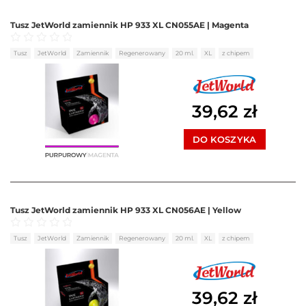
Tusz JetWorld zamiennik HP 933 XL CN055AE | Magenta
Oceniono
0
na 5
Tusz
JetWorld
Zamiennik
Regenerowany
20 ml.
XL
z chipem
39,62
zł
DO KOSZYKA
Tusz JetWorld zamiennik HP 933 XL CN056AE | Yellow
Oceniono
0
na 5
Tusz
JetWorld
Zamiennik
Regenerowany
20 ml.
XL
z chipem
39,62
zł