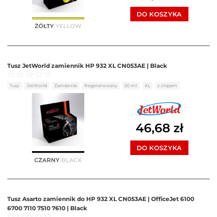
DO KOSZYKA
Tusz JetWorld zamiennik HP 932 XL CN053AE | Black
Oceniono
0
na 5
Tusz
JetWorld
Zamiennik
Regenerowany
50 ml.
XL
z chipem
46,68
zł
DO KOSZYKA
Tusz Asarto zamiennik do HP 932 XL CN053AE | OfficeJet 6100
6700 7110 7510 7610 | Black