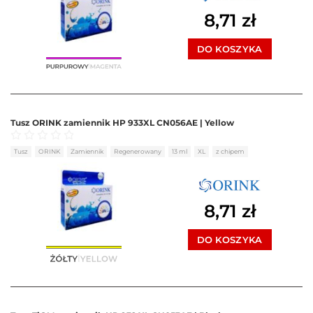
8,71
zł
DO KOSZYKA
Tusz ORINK zamiennik HP 933XL CN056AE | Yellow
Oceniono
0
na 5
Tusz
ORINK
Zamiennik
Regenerowany
13 ml
XL
z chipem
8,71
zł
DO KOSZYKA