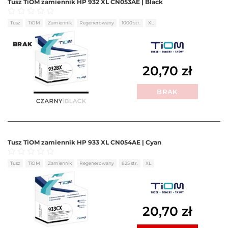
Tusz TiOM zamiennik HP 932 XL CN053AE | Black
Oceniono
0
na 5
Tusz
TiOM
Zamiennik
Regenerowany
1000 str.
XL
BRAK
20,70
zł
BRAK
Tusz TiOM zamiennik HP 933 XL CN054AE | Cyan
Oceniono
0
na 5
Tusz
TiOM
Zamiennik
Regenerowany
825 str.
XL
20,70
zł