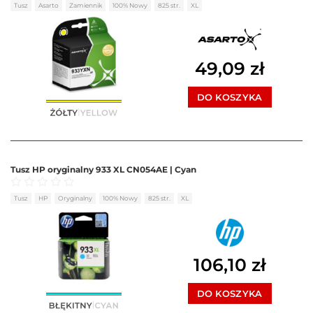
Oceniono
0
na 5
Tusz
Asarto
Zamiennik
100% Nowy
825 str.
XL
49,09
zł
DO KOSZYKA
Tusz HP oryginalny 933 XL CN054AE | Cyan
Oceniono
0
na 5
Tusz
HP
Oryginalny
100% Nowy
825 str.
XL
106,10
zł
DO KOSZYKA