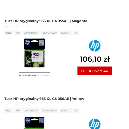
Tusz HP oryginalny 933 XL CN055AE | Magenta
Oceniono
0
na 5
Tusz
HP
Oryginalny
100% Nowy
825 str.
XL
106,10
zł
DO KOSZYKA
Tusz HP oryginalny 933 XL CN056AE | Yellow
Oceniono
0
na 5
Tusz
HP
Oryginalny
100% Nowy
825 str.
XL