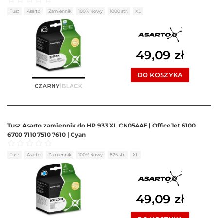
Oceniono
0
na 5
Tusz
Asarto
Zamiennik
100% Nowy
1000 str.
XL
49,09
zł
DO KOSZYKA
Tusz Asarto zamiennik do HP 933 XL CN054AE | OfficeJet 6100
6700 7110 7510 7610 | Cyan
Oceniono
0
na 5
Tusz
Asarto
Zamiennik
100% Nowy
825 str.
XL
49,09
zł