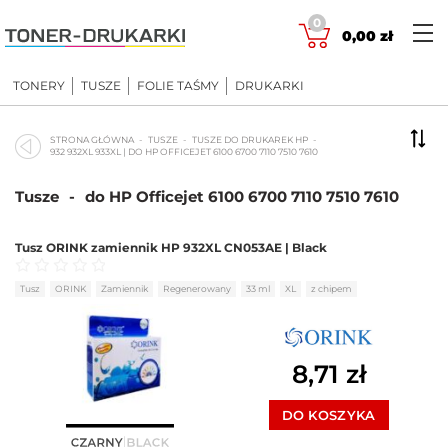
Skip
0
to
0,00
zł
content
TONERY
TUSZE
FOLIE TAŚMY
DRUKARKI
STRONA GŁÓWNA
TUSZE
TUSZE DO DRUKAREK HP
932 932XL 933XL | DO HP OFFICEJET 6100 6700 7110 7510 7610
Tusze
-
do HP Officejet 6100 6700 7110 7510 7610
Tusz ORINK zamiennik HP 932XL CN053AE | Black
Oceniono
0
na 5
Tusz
ORINK
Zamiennik
Regenerowany
33 ml
XL
z chipem
8,71
zł
DO KOSZYKA