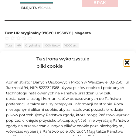
BRAK
Tusz HP oryginalny 976YC L0S30YC | Magenta
Oceniono
0
na 5
Tusz
HP
Oryginalny
100% Nowy
16000 str.
Ta strona wykorzystuje
BRAK
pliki cookie
808,26
zł
Administrator Danych Osobowych Pixton w Warszawie (02-230), ul.
BRAK
Jutrzenki 94, NIP: 5222321368 używa plików cookies i podobnych
technologii instalowanych na Państwa urządzeniu, w celu
dostarczenia usług i komunikatów dopasowanych do Państwa
preferencji, a także analizy przepływu informacji na stronie. Poza
niezbędnymi plikami cookie, aby zainstalować pozostałe rodzaje
plików potrzebujemy Państwa zgody, którą mogą Państwo wyrazić
Tusz HP oryginalny 976YC L0S31YC | Yellow
poprzez kliknięcie przycisku „Akceptuję”. Jeśli nie wyrażają Państwo
zgody na przetwarzanie innych plików cookie poza niezbędnymi,
Oceniono
0
na 5
Tusz
HP
Oryginalny
100% Nowy
16000 str.
wówczas wybierają Państwo pole „Odrzuć”. Mają także Państwo