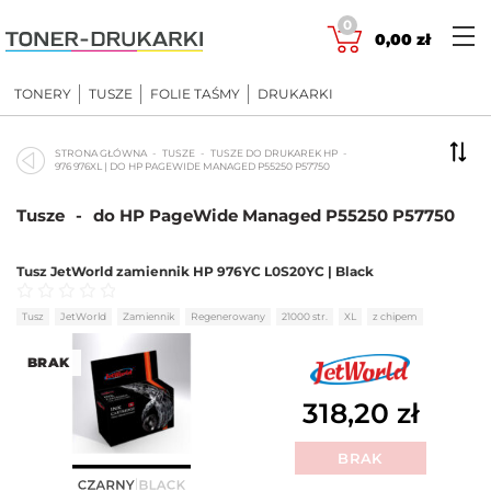
Skip
0
to
0,00
zł
content
TONERY
TUSZE
FOLIE TAŚMY
DRUKARKI
STRONA GŁÓWNA
TUSZE
TUSZE DO DRUKAREK HP
976 976XL | DO HP PAGEWIDE MANAGED P55250 P57750
Tusze
-
do HP PageWide Managed P55250 P57750
Tusz JetWorld zamiennik HP 976YC L0S20YC | Black
Oceniono
0
na 5
Tusz
JetWorld
Zamiennik
Regenerowany
21000 str.
XL
z chipem
BRAK
318,20
zł
BRAK