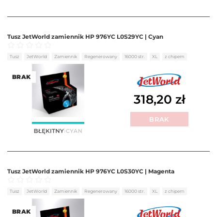
Tusz JetWorld zamiennik HP 976YC L0S29YC | Cyan
Oceniono
0
na 5
Tusz
JetWorld
Zamiennik
Regenerowany
16000 str.
XL
z chipem
BRAK
318,20
zł
BRAK
Tusz JetWorld zamiennik HP 976YC L0S30YC | Magenta
Oceniono
0
na 5
Tusz
JetWorld
Zamiennik
Regenerowany
16000 str.
XL
z chipem
BRAK