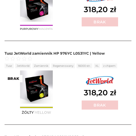
318,20
zł
BRAK
Tusz JetWorld zamiennik HP 976YC L0S31YC | Yellow
Oceniono
0
na 5
Tusz
JetWorld
Zamiennik
Regenerowany
16000 str.
XL
z chipem
BRAK
318,20
zł
BRAK