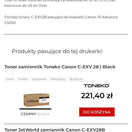
kolorowe do 45 str./min.
Poniżej tonery C-EXV28 pasujące do kopiarki Canon IR Advance
C5250:
Produkty pasujące do tej drukarki:
Toner zamiennik Toneko Canon C-EXV 28 | Black
Oceniono
0
na 5
Toner
Toneko
Zamiennik
100% Nowy
36 000 str.
221,40
zł
DO KOSZYKA
Toner JetWorld zamiennik Canon C-EXV28B