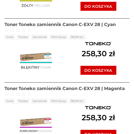
DO KOSZYKA
Toner Toneko zamiennik Canon C-EXV 28 | Cyan
Oceniono
0
na 5
Toner
Toneko
Zamiennik
100% Nowy
38000 str.
258,30
zł
DO KOSZYKA
Toner Toneko zamiennik Canon C-EXV 28 | Magenta
Oceniono
0
na 5
Toner
Toneko
Zamiennik
100% Nowy
38000 str.
258,30
zł