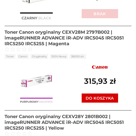
BRAK
Toner Canon oryginalny CEXV28M 2797B002 |
imageRUNNER ADVANCE iR-ADV IRC5045 IRC5051
IRC5250 IRC5255 | Magenta
Oceniono
0
na 5
Toner
Canon
Oryginalny
100% Nowy
38000 str.
315,93
zł
DO KOSZYKA
Toner Canon oryginalny CEXV28Y 2801B002 |
imageRUNNER ADVANCE iR-ADV IRC5045 IRC5051
IRC5250 IRC5255 | Yellow