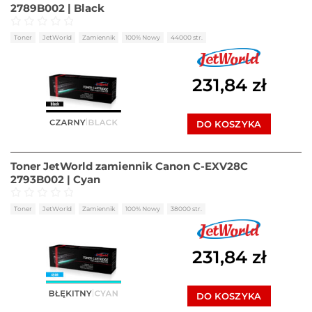
2789B002 | Black
Oceniono
0
na 5
Toner
JetWorld
Zamiennik
100% Nowy
44000 str.
231,84
zł
DO KOSZYKA
Toner JetWorld zamiennik Canon C-EXV28C
2793B002 | Cyan
Oceniono
0
na 5
Toner
JetWorld
Zamiennik
100% Nowy
38000 str.
231,84
zł
DO KOSZYKA