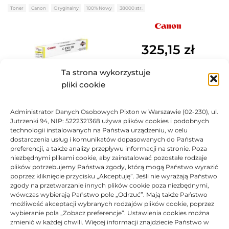
Oceniono
0
na 5
Toner
Canon
Oryginalny
100% Nowy
38000 str.
325,15
zł
Ta strona wykorzystuje
DO KOSZYKA
pliki cookie
Toner Canon oryginalny CEXV28C 2793B002 |
Administrator Danych Osobowych Pixton w Warszawie (02-230), ul.
imageRUNNER ADVANCE iR-ADV IRC5045 IRC5051
Jutrzenki 94, NIP: 5222321368 używa plików cookies i podobnych
IRC5250 IRC5255 | Cyan
technologii instalowanych na Państwa urządzeniu, w celu
dostarczenia usług i komunikatów dopasowanych do Państwa
Oceniono
0
na 5
preferencji, a także analizy przepływu informacji na stronie. Poza
Toner
Canon
Oryginalny
100% Nowy
38000 str.
niezbędnymi plikami cookie, aby zainstalować pozostałe rodzaje
plików potrzebujemy Państwa zgody, którą mogą Państwo wyrazić
poprzez kliknięcie przycisku „Akceptuję”. Jeśli nie wyrażają Państwo
zgody na przetwarzanie innych plików cookie poza niezbędnymi,
330,24
zł
wówczas wybierają Państwo pole „Odrzuć”. Mają także Państwo
możliwość akceptacji wybranych rodzajów plików cookie, poprzez
wybieranie pola „Zobacz preferencje”. Ustawienia cookies można
DO KOSZYKA
zmienić w każdej chwili. Więcej informacji znajdziecie Państwo w