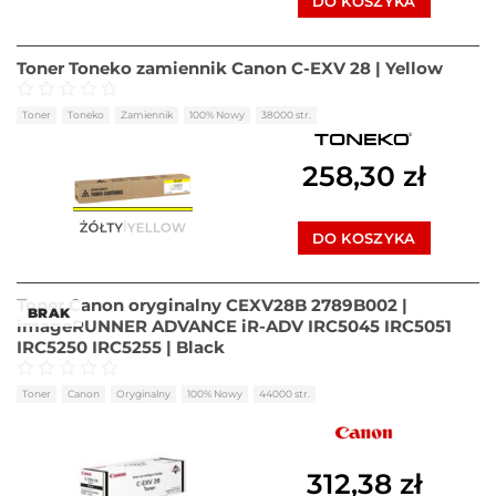
DO KOSZYKA
Toner Toneko zamiennik Canon C-EXV 28 | Yellow
Oceniono
0
na 5
Toner
Toneko
Zamiennik
100% Nowy
38000 str.
258,30
zł
DO KOSZYKA
Toner Canon oryginalny CEXV28B 2789B002 |
BRAK
imageRUNNER ADVANCE iR-ADV IRC5045 IRC5051
IRC5250 IRC5255 | Black
Oceniono
0
na 5
Toner
Canon
Oryginalny
100% Nowy
44000 str.
312,38
zł