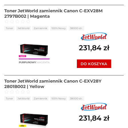
Toner JetWorld zamiennik Canon C-EXV28M
2797B002 | Magenta
Oceniono
0
na 5
Toner
JetWorld
Zamiennik
100% Nowy
38000 str.
231,84
zł
DO KOSZYKA
Toner JetWorld zamiennik Canon C-EXV28Y
2801B002 | Yellow
Oceniono
0
na 5
Toner
JetWorld
Zamiennik
100% Nowy
38000 str.
231,84
zł