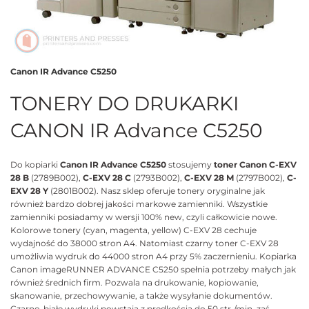
Canon IR Advance C5250
TONERY DO DRUKARKI
CANON IR Advance C5250
Do kopiarki
Canon IR Advance C5250
stosujemy
toner Canon C-EXV
28 B
(2789B002),
C-EXV 28 C
(2793B002),
C-EXV 28 M
(2797B002),
C-
EXV 28 Y
(2801B002). Nasz sklep oferuje tonery oryginalne jak
również bardzo dobrej jakości markowe zamienniki. Wszystkie
zamienniki posiadamy w wersji 100% new, czyli całkowicie nowe.
Kolorowe tonery (cyan, magenta, yellow) C-EXV 28 cechuje
wydajność do 38000 stron A4. Natomiast czarny toner C-EXV 28
umożliwia wydruk do 44000 stron A4 przy 5% zaczernieniu. Kopiarka
Canon imageRUNNER ADVANCE C5250 spełnia potrzeby małych jak
również średnich firm. Pozwala na drukowanie, kopiowanie,
skanowanie, przechowywanie, a także wysyłanie dokumentów.
Czarno-białe wydruki powstają z prędkością do 50 str./min, zaś