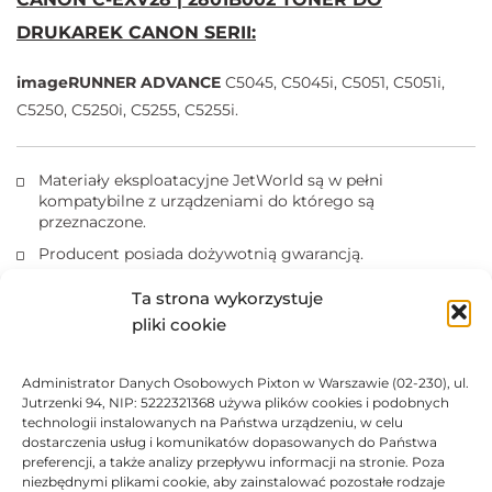
DRUKAREK CANON SERII:
imageRUNNER ADVANCE
C5045, C5045i, C5051, C5051i,
C5250, C5250i, C5255, C5255i.
Materiały eksploatacyjne JetWorld są w pełni
kompatybilne z urządzeniami do którego są
przeznaczone.
Producent posiada dożywotnią gwarancją.
Produkty posiadają certyfikaty ISO 14001, ISO 9001.
Ta strona wykorzystuje
Kasety z tonerem nie wolno narażać na działanie światła.
pliki cookie
Marki i nazwy producentów drukarek i tuszów są
zastrzeżonymi znakami towarowymi użyte wyłącznie w
Administrator Danych Osobowych Pixton w Warszawie (02-230), ul.
celach informacyjnych.
Jutrzenki 94, NIP: 5222321368 używa plików cookies i podobnych
technologii instalowanych na Państwa urządzeniu, w celu
dostarczenia usług i komunikatów dopasowanych do Państwa
DANE TECHNICZNE
preferencji, a także analizy przepływu informacji na stronie. Poza
niezbędnymi plikami cookie, aby zainstalować pozostałe rodzaje