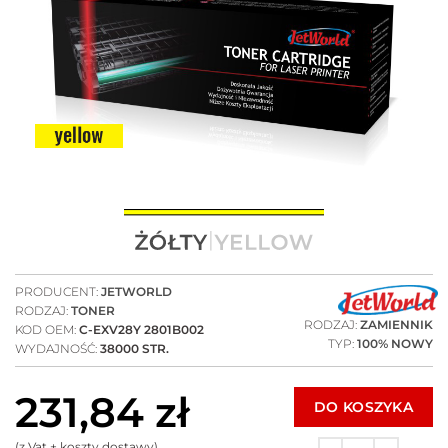
PRODUCENT:
JETWORLD
RODZAJ:
TONER
RODZAJ:
ZAMIENNIK
KOD OEM:
C-EXV28Y 2801B002
TYP:
100% NOWY
WYDAJNOŚĆ:
38000 STR.
231,84
zł
DO KOSZYKA
(z Vat + koszty dostawy)