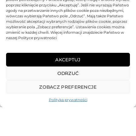
poprzez kliknięcie przycisku „Akceptuję”. Jeśli nie wyrażają Państwo
BRAK
zgody na przetwarzanie innych plików cookie poza niezbędnymi,
wówczas wybierają Państwo pole „Odrzuć”. Mają także Państwo
możliwość akceptacji wybranych rodzajów plików cookie, poprzez
wybieranie pola „Zobacz preferencje”. Ustawienia cookies można
zmienić w każdej chwili. Więcej informacji znajdziecie Państwo w
naszej Polityce prywatności
Bęben Asarto zamiennik do
HP 828A CF365A
AKCEPTUJ
748,75
zł
ODRZUĆ
Oceniono
0
na 5
ZOBACZ PREFERENCJE
Polityka prywatności
REGULAMIN
POLITYKA PRYWATNOŚCI
DOSTAWA
PŁATNOŚCI
O NAS
GWARANCJE – REKLAMACJE
KONTAKT
2025
TONER-DRUKARKI.PL WSZELKIE PRAWA ZASTRZERZONE.