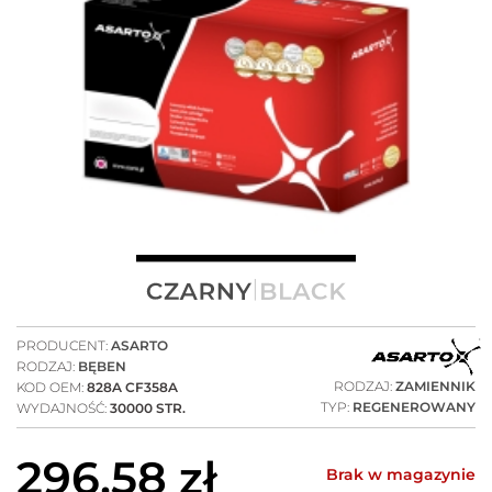
PRODUCENT:
ASARTO
RODZAJ:
BĘBEN
RODZAJ:
ZAMIENNIK
KOD OEM:
828A CF358A
TYP:
REGENEROWANY
WYDAJNOŚĆ:
30000 STR.
296,58
zł
Brak w magazynie