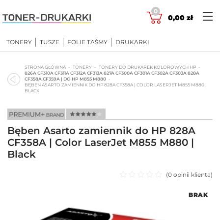
Skip
0
to
0,00
zł
content
TONERY
TUSZE
FOLIE TAŚMY
DRUKARKI
STRONA GŁÓWNA
TONERY
TONERY DO DRUKAREK KOLOROWYCH HP
826A CF310A CF311A CF312A CF313A 827A CF300A CF301A CF302A CF303A 828A
CF358A CF359A | DO HP M855 M880
BĘBEN ASARTO ZAMIENNIK DO HP 828A CF358A | COLOR LASERJET M855 M880 |
BLACK
Bęben Asarto zamiennik do HP 828A
CF358A | Color LaserJet M855 M880 |
Black
(
0
opinii klienta)
Oceniono
BRAK