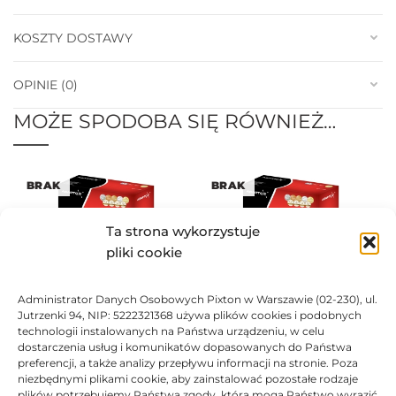
KOSZTY DOSTAWY
OPINIE (0)
MOŻE SPODOBA SIĘ RÓWNIEŻ…
BRAK
BRAK
Ta strona wykorzystuje
pliki cookie
Administrator Danych Osobowych Pixton w Warszawie (02-230), ul.
Bęben Asarto zamiennik do
Bęben Asarto zamiennik do
Jutrzenki 94, NIP: 5222321368 używa plików cookies i podobnych
HP 828A CF364A
technologii instalowanych na Państwa urządzeniu, w celu
HP 828A CF359A
748,75
zł
dostarczenia usług i komunikatów dopasowanych do Państwa
748,75
zł
preferencji, a także analizy przepływu informacji na stronie. Poza
niezbędnymi plikami cookie, aby zainstalować pozostałe rodzaje
Oceniono
0
na 5
Ocen
plików potrzebujemy Państwa zgody, którą mogą Państwo wyrazić