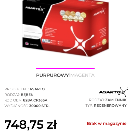
PRODUCENT:
ASARTO
RODZAJ:
BĘBEN
RODZAJ:
ZAMIENNIK
KOD OEM:
828A CF365A
TYP:
REGENEROWANY
WYDAJNOŚĆ:
30000 STR.
748,75
zł
Brak w magazynie