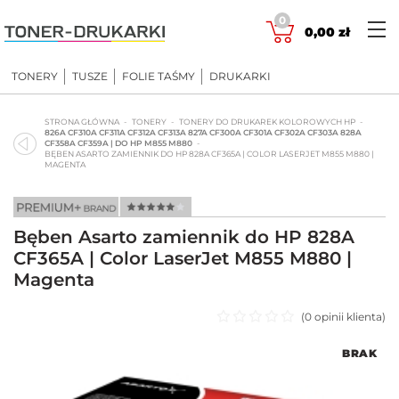
Skip
0
to
0,00
zł
content
TONERY
TUSZE
FOLIE TAŚMY
DRUKARKI
STRONA GŁÓWNA
TONERY
TONERY DO DRUKAREK KOLOROWYCH HP
826A CF310A CF311A CF312A CF313A 827A CF300A CF301A CF302A CF303A 828A
CF358A CF359A | DO HP M855 M880
BĘBEN ASARTO ZAMIENNIK DO HP 828A CF365A | COLOR LASERJET M855 M880 |
MAGENTA
Bęben Asarto zamiennik do HP 828A
CF365A | Color LaserJet M855 M880 |
Magenta
(
0
opinii klienta)
Oceniono
BRAK