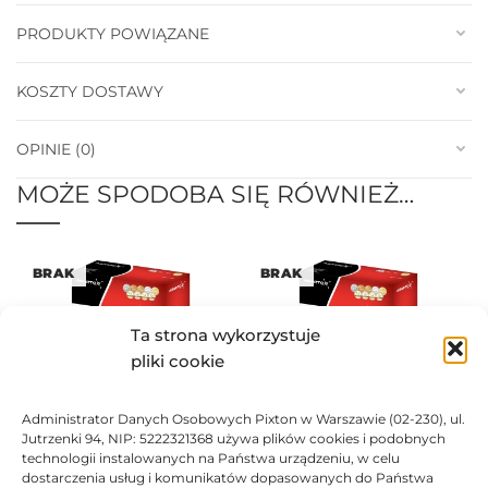
PRODUKTY POWIĄZANE
KOSZTY DOSTAWY
OPINIE (0)
MOŻE SPODOBA SIĘ RÓWNIEŻ…
BRAK
BRAK
Ta strona wykorzystuje
pliki cookie
Administrator Danych Osobowych Pixton w Warszawie (02-230), ul.
Bęben Asarto zamiennik do
Bęben Asarto zamiennik do
Jutrzenki 94, NIP: 5222321368 używa plików cookies i podobnych
HP 828A CF358A
HP 828A CF359A
technologii instalowanych na Państwa urządzeniu, w celu
296,58
zł
748,75
zł
dostarczenia usług i komunikatów dopasowanych do Państwa