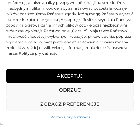
preferencji, a także analizy przepływu informacji na stronie. Poza
Ocen
Oceniono
0
na 5
niezbędnymi plikami cookie, aby zainstalować pozostałe rodzaje
plików potrzebujemy Państwa zgody, którą mogą Państwo wyrazić
poprzez kliknięcie przycisku „Akceptuję”. Jeśli nie wyrażają Państwo
BRAK
zgody na przetwarzanie innych plików cookie poza niezbędnymi,
wówczas wybierają Państwo pole „Odrzuć”. Mają także Państwo
możliwość akceptacji wybranych rodzajów plików cookie, poprzez
wybieranie pola „Zobacz preferencje”. Ustawienia cookies można
zmienić w każdej chwili. Więcej informacji znajdziecie Państwo w
naszej Polityce prywatności
Bęben Asarto zamiennik do
HP 828A CF364A
AKCEPTUJ
748,75
zł
ODRZUĆ
Oceniono
0
na 5
ZOBACZ PREFERENCJE
Polityka prywatności
REGULAMIN
POLITYKA PRYWATNOŚCI
DOSTAWA
PŁATNOŚCI
O NAS
GWARANCJE – REKLAMACJE
KONTAKT