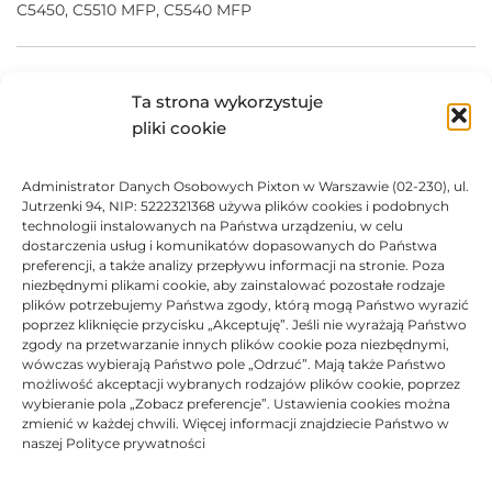
C5450, C5510 MFP, C5540 MFP
Materiały eksploatacyjne JetWorld są w pełni
Ta strona wykorzystuje
kompatybilne z urządzeniami do którego są
przeznaczone.
pliki cookie
Producent posiada dożywotnią gwarancją.
Produkty posiadają certyfikaty ISO 14001, ISO 9001.
Administrator Danych Osobowych Pixton w Warszawie (02-230), ul.
Jutrzenki 94, NIP: 5222321368 używa plików cookies i podobnych
Marki i nazwy producentów drukarek i tuszów są
technologii instalowanych na Państwa urządzeniu, w celu
zastrzeżonymi znakami towarowymi użyte wyłącznie w
dostarczenia usług i komunikatów dopasowanych do Państwa
celach informacyjnych.
preferencji, a także analizy przepływu informacji na stronie. Poza
niezbędnymi plikami cookie, aby zainstalować pozostałe rodzaje
plików potrzebujemy Państwa zgody, którą mogą Państwo wyrazić
DANE TECHNICZNE
poprzez kliknięcie przycisku „Akceptuję”. Jeśli nie wyrażają Państwo
zgody na przetwarzanie innych plików cookie poza niezbędnymi,
wówczas wybierają Państwo pole „Odrzuć”. Mają także Państwo
KOMPATYBILNOŚĆ
możliwość akceptacji wybranych rodzajów plików cookie, poprzez
wybieranie pola „Zobacz preferencje”. Ustawienia cookies można
zmienić w każdej chwili. Więcej informacji znajdziecie Państwo w
PRODUKTY POWIĄZANE
naszej Polityce prywatności