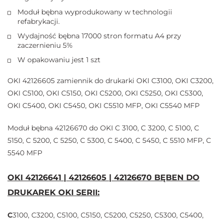
Moduł bębna wyprodukowany w technologii
refabrykacji.
Wydajność bębna 17000 stron formatu A4 przy
zaczernieniu 5%
W opakowaniu jest 1 szt
OKI 42126605 zamiennik do drukarki OKI C3100, OKI C3200,
OKI C5100, OKI C5150, OKI C5200, OKI C5250, OKI C5300,
OKI C5400, OKI C5450, OKI C5510 MFP, OKI C5540 MFP
Moduł bębna 42126670 do OKI C 3100, C 3200, C 5100, C
5150, C 5200, C 5250, C 5300, C 5400, C 5450, C 5510 MFP, C
5540 MFP
OKI 42126641 | 42126605 | 42126670 BĘBEN DO
DRUKAREK OKI SERII:
C
3100, C3200, C5100, C5150, C5200, C5250, C5300, C5400,