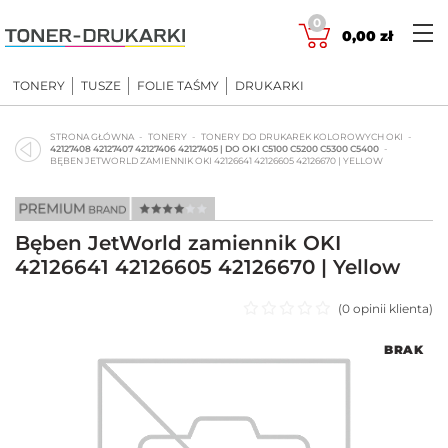
Skip
0
to
0,00
zł
content
TONERY
TUSZE
FOLIE TAŚMY
DRUKARKI
STRONA GŁÓWNA
TONERY
TONERY DO DRUKAREK KOLOROWYCH OKI
42127408 42127407 42127406 42127405 | DO OKI C5100 C5200 C5300 C5400
BĘBEN JETWORLD ZAMIENNIK OKI 42126641 42126605 42126670 | YELLOW
Bęben JetWorld zamiennik OKI
42126641 42126605 42126670 | Yellow
(
0
opinii klienta)
Oceniono
BRAK