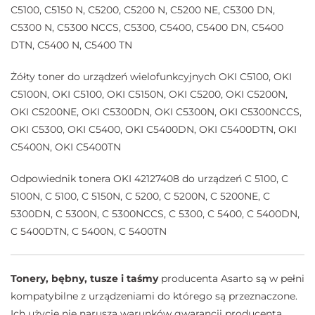
C5100, C5150 N, C5200, C5200 N, C5200 NE, C5300 DN,
C5300 N, C5300 NCCS, C5300, C5400, C5400 DN, C5400
DTN, C5400 N, C5400 TN
Żółty toner do urządzeń wielofunkcyjnych OKI C5100, OKI
C5100N, OKI C5100, OKI C5150N, OKI C5200, OKI C5200N,
OKI C5200NE, OKI C5300DN, OKI C5300N, OKI C5300NCCS,
OKI C5300, OKI C5400, OKI C5400DN, OKI C5400DTN, OKI
C5400N, OKI C5400TN
Odpowiednik tonera OKI 42127408 do urządzeń C 5100, C
5100N, C 5100, C 5150N, C 5200, C 5200N, C 5200NE, C
5300DN, C 5300N, C 5300NCCS, C 5300, C 5400, C 5400DN,
C 5400DTN, C 5400N, C 5400TN
Tonery, bębny, tusze i taśmy
producenta Asarto są w pełni
kompatybilne z urządzeniami do którego są przeznaczone.
Ich użycie nie narusza warunków gwarancji producenta