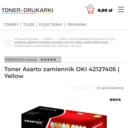
Skip
0
to
0,00
zł
content
TONERY
TUSZE
FOLIE TAŚMY
DRUKARKI
STRONA GŁÓWNA
TONERY
TONERY DO DRUKAREK KOLOROWYCH OKI
42127408 42127407 42127406 42127405 | DO OKI C5100 C5200 C5300 C5400
TONER ASARTO ZAMIENNIK OKI 42127405 | YELLOW
Toner Asarto zamiennik OKI 42127405 |
Yellow
(
0
opinii klienta)
Oceniono
BRAK