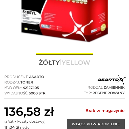
PRODUCENT:
ASARTO
RODZAJ:
TONER
RODZAJ:
ZAMIENNIK
KOD OEM:
42127405
TYP:
REGENEROWANY
WYDAJNOŚĆ:
5000 STR.
136,58
zł
Brak w magazynie
(z Vat + koszty dostawy)
111,04
zł
netto