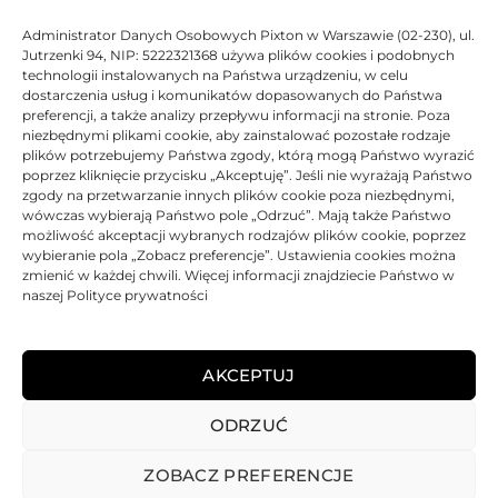
Administrator Danych Osobowych Pixton w Warszawie (02-230), ul.
Toner Asarto zamiennik OKI
Toner Asarto zamiennik OKI
Jutrzenki 94, NIP: 5222321368 używa plików cookies i podobnych
42127406
42127407
technologii instalowanych na Państwa urządzeniu, w celu
102,32
zł
102,32
zł
dostarczenia usług i komunikatów dopasowanych do Państwa
preferencji, a także analizy przepływu informacji na stronie. Poza
Oceniono
0
na 5
Ocen
niezbędnymi plikami cookie, aby zainstalować pozostałe rodzaje
plików potrzebujemy Państwa zgody, którą mogą Państwo wyrazić
poprzez kliknięcie przycisku „Akceptuję”. Jeśli nie wyrażają Państwo
BRAK
zgody na przetwarzanie innych plików cookie poza niezbędnymi,
wówczas wybierają Państwo pole „Odrzuć”. Mają także Państwo
możliwość akceptacji wybranych rodzajów plików cookie, poprzez
wybieranie pola „Zobacz preferencje”. Ustawienia cookies można
zmienić w każdej chwili. Więcej informacji znajdziecie Państwo w
naszej Polityce prywatności
Toner Asarto zamiennik OKI
42127408
AKCEPTUJ
136,58
zł
ODRZUĆ
Oceniono
0
na 5
ZOBACZ PREFERENCJE