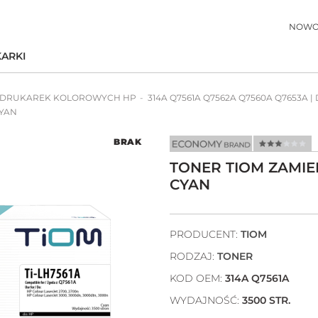
NOWO
ARKI
 DRUKAREK KOLOROWYCH HP
314A Q7561A Q7562A Q7560A Q7653A |
CYAN
BRAK
TONER TIOM ZAMIEN
CYAN
PRODUCENT:
TIOM
RODZAJ:
TONER
KOD OEM:
314A Q7561A
WYDAJNOŚĆ:
3500 STR.