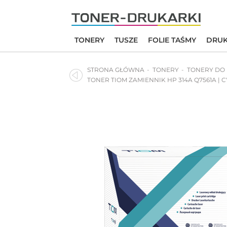
Skip
to
content
TONERY
TUSZE
FOLIE TAŚMY
DRUK
STRONA GŁÓWNA
TONERY
TONERY DO
TONER TIOM ZAMIENNIK HP 314A Q7561A | 