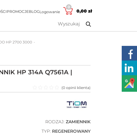
0
0,00
zł
ŚCI
PROMOCJE
BLOG
Logowanie
 DO HP 2700 3000
NIK HP 314A Q7561A |
(
0
opinii klienta)
Oceniono
0
na 5
RODZAJ:
ZAMIENNIK
TYP:
REGENEROWANY