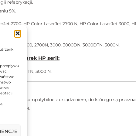
i refabrykacji.
eniu 5%.
rJet 2700, HP Color LaserJet 2700 N, HP Color LaserJet 3000, H
3000 N.
r LaserJet 2700, 2700N, 3000, 3000DN, 3000DTN, 3000N.
utrzenki
k do drukarek HP serii:
 przepływu
0 DN, 3000 DTN, 3000 N.
ować
 Państwo
Państwo
wczas
om.
eptacji
M są w pełni kompatybilne z urządzeniem, do którego są przezna
ej
001 i ISO 9001.
RENCJE