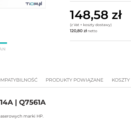
148,58
zł
(z Vat + koszty dostawy)
120,80
zł
netto
MPATYBILNOŚĆ
PRODUKTY POWIĄZANE
KOSZTY
14A | Q7561A
laserowych marki HP.