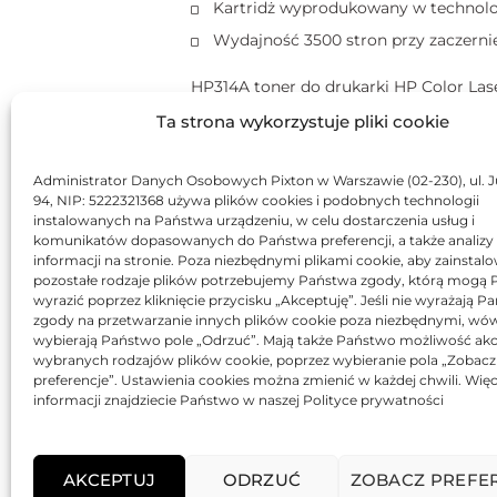
Kartridż wyprodukowany w technologi
Wydajność 3500 stron przy zaczerni
HP314A toner do drukarki HP Color Lase
LaserJet 3000 DTN, HP Color LaserJet 
Ta strona wykorzystuje pliki cookie
Zamiennik HP314A do drukarki HP Colo
Administrator Danych Osobowych Pixton w Warszawie (02-230), ul. J
94, NIP: 5222321368 używa plików cookies i podobnych technologii
Toner HP 314 A Q7561 A zamienni
instalowanych na Państwa urządzeniu, w celu dostarczenia usług i
komunikatów dopasowanych do Państwa preferencji, a także analizy
Color LaserJet
2700, 2700 N, 3000, 300
informacji na stronie. Poza niezbędnymi plikami cookie, aby zainstal
pozostałe rodzaje plików potrzebujemy Państwa zgody, którą mogą
wyrazić poprzez kliknięcie przycisku „Akceptuję”. Jeśli nie wyrażają 
zgody na przetwarzanie innych plików cookie poza niezbędnymi, wó
Marka ekonomiczna
producenta Ti
wybierają Państwo pole „Odrzuć”. Mają także Państwo możliwość akc
wybranych rodzajów plików cookie, poprzez wybieranie pola „Zobacz
Tonery oraz bębny i tusze marki TiO
preferencje”. Ustawienia cookies można zmienić w każdej chwili. Więc
Producent posiada certyfikaty ISO 14
informacji znajdziecie Państwo w naszej Polityce prywatności
Gwarancja 12 miesięcy.
AKCEPTUJ
ODRZUĆ
ZOBACZ PREFE