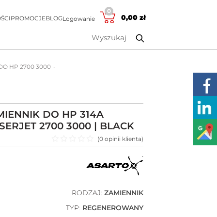
0
0,00
zł
ŚCI
PROMOCJE
BLOG
Logowanie
 DO HP 2700 3000
IENNIK DO HP 314A
SERJET 2700 3000 | BLACK
(
0
opinii klienta)
Oceniono
0
na 5
RODZAJ:
ZAMIENNIK
TYP:
REGENEROWANY