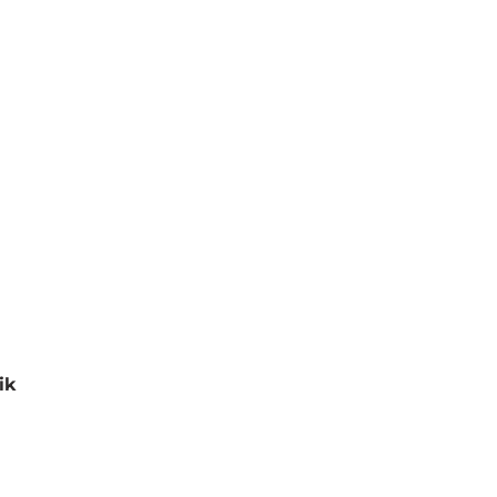
ik
eniono
0
na 5