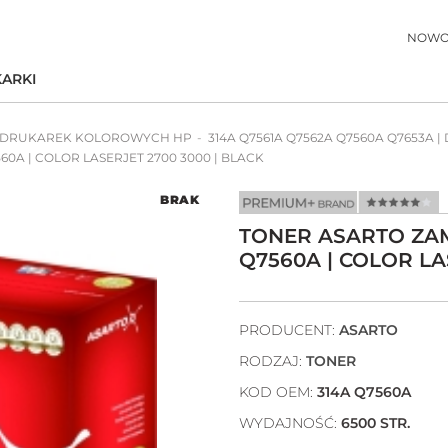
NOWO
ARKI
 DRUKAREK KOLOROWYCH HP
314A Q7561A Q7562A Q7560A Q7653A |
0A | COLOR LASERJET 2700 3000 | BLACK
BRAK
TONER ASARTO ZAM
Q7560A | COLOR LA
PRODUCENT:
ASARTO
RODZAJ:
TONER
KOD OEM:
314A Q7560A
WYDAJNOŚĆ:
6500 STR.