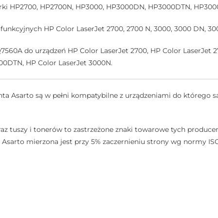
arki HP2700, HP2700N, HP3000, HP3000DN, HP3000DTN, HP300
funkcyjnych HP Color LaserJet 2700, 2700 N, 3000, 3000 DN, 30
560A do urządzeń HP Color LaserJet 2700, HP Color LaserJet 2
00DTN, HP Color LaserJet 3000N.
a Asarto są w pełni kompatybilne z urządzeniami do którego są
az tuszy i tonerów to zastrzeżone znaki towarowe tych producen
sarto mierzona jest przy 5% zaczernieniu strony wg normy ISO