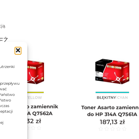
ją.
EŻ…
AK
utrzenki
 przepływu
ować
 Państwo
Państwo
wczas
oner Asarto zamiennik
Toner Asarto zamienn
eptacji
do HP 314A Q7562A
do HP 314A Q7561A
200,32
zł
187,13
zł
ej
na 5
Oceniono
0
na 5
Oc