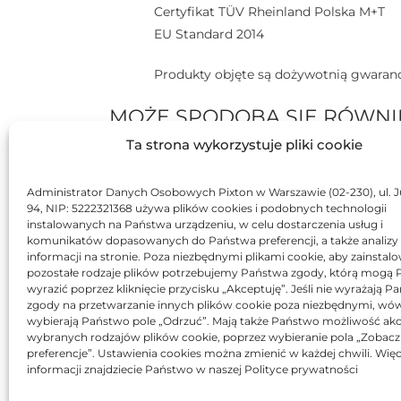
Certyfikat TÜV Rheinland Polska M+T
EU Standard 2014
Produkty objęte są dożywotnią gwaranc
MOŻE SPODOBA SIĘ RÓWNI
Ta strona wykorzystuje pliki cookie
BR
Administrator Danych Osobowych Pixton w Warszawie (02-230), ul. J
94, NIP: 5222321368 używa plików cookies i podobnych technologii
instalowanych na Państwa urządzeniu, w celu dostarczenia usług i
komunikatów dopasowanych do Państwa preferencji, a także analizy
informacji na stronie. Poza niezbędnymi plikami cookie, aby zainstal
pozostałe rodzaje plików potrzebujemy Państwa zgody, którą mogą
wyrazić poprzez kliknięcie przycisku „Akceptuję”. Jeśli nie wyrażają 
Toner Asarto zamiennik
zgody na przetwarzanie innych plików cookie poza niezbędnymi, wó
T
wybierają Państwo pole „Odrzuć”. Mają także Państwo możliwość akc
do HP 314A Q7563A
wybranych rodzajów plików cookie, poprzez wybieranie pola „Zobacz
171,70
zł
preferencje”. Ustawienia cookies można zmienić w każdej chwili. Więc
informacji znajdziecie Państwo w naszej Polityce prywatności
Oceniono
0