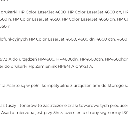
rukarki HP Color LaserJet 4600, HP Color LaserJet 4600 dn, HP
600 n, HP Color LaserJet 4650, HP Color LaserJet 4650 dn, HP C
650 n
ofunkcyjnych HP Color LaserJet 4600, 4600 dn, 4600 dtn, 4600 
 C9721A do urządzeń HP4600, HP4600dn, HP4600dtn, HP4600hd
 do drukarki Hp Zamiennik HP641 A C 9721 A.
a Asarto są w pełni kompatybilne z urządzeniami do którego są
az tuszy i tonerów to zastrzeżone znaki towarowe tych producen
sarto mierzona jest przy 5% zaczernieniu strony wg normy ISO