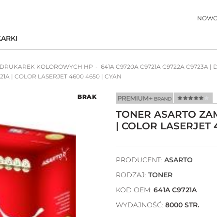
NOWO
ARKI
 DRUKAREK KOLOROWYCH HP
641A C9720A C9721A C9722A C9723A | 
1A | COLOR LASERJET 4600 4650 | CYAN
BRAK
TONER ASARTO ZAM
| COLOR LASERJET 
PRODUCENT:
ASARTO
RODZAJ:
TONER
KOD OEM:
641A C9721A
WYDAJNOŚĆ:
8000 STR.