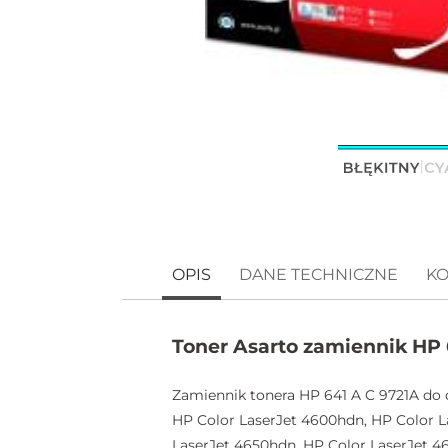
OPIS
DANE TECHNICZNE
KO
Toner Asarto zamiennik HP 
Zamiennik tonera HP 641 A C 9721A do 
HP Color LaserJet 4600hdn, HP Color L
LaserJet 4650hdn, HP Color LaserJet 4