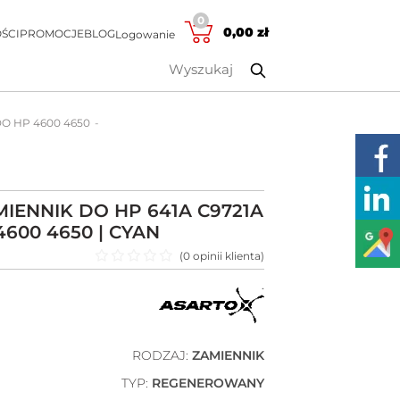
0
0,00
zł
ŚCI
PROMOCJE
BLOG
Logowanie
DO HP 4600 4650
IENNIK DO HP 641A C9721A
4600 4650 | CYAN
(
0
opinii klienta)
Oceniono
0
na 5
RODZAJ:
ZAMIENNIK
TYP:
REGENEROWANY