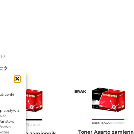
ją.
EŻ…
AK
BRAK
utrzenki
 przepływu
ować
 Państwo
Państwo
Toner Asarto zamienn
wczas
oner Asarto zamiennik