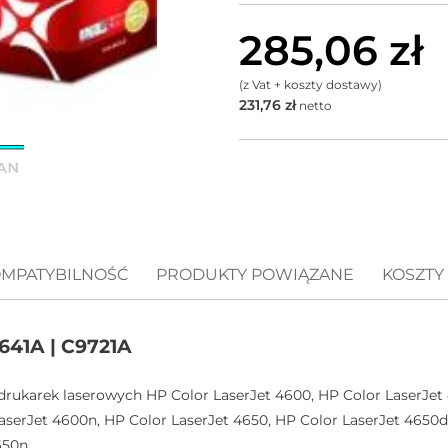
285,06
zł
(z Vat + koszty dostawy)
231,76
zł
netto
MPATYBILNOŚĆ
PRODUKTY POWIĄZANE
KOSZTY
641A | C9721A
drukarek laserowych HP Color LaserJet 4600, HP Color LaserJet
aserJet 4600n, HP Color LaserJet 4650, HP Color LaserJet 4650d
650n