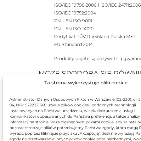
ISO/IEC 19798:2006 i ISO/IEC 24711:2006
ISO/IEC 19752:2004
PN – EN ISO 9001
PN – EN ISO 14001
Certyfikat TÜV Rheinland Polska M+T
EU Standard 2014
Produkty objęte są dożywotnią gwaranc
MOŻE SPODOBA SIĘ RÓWNI
Ta strona wykorzystuje pliki cookie
BRAK
BR
Administrator Danych Osobowych Pixton w Warszawie (02-230), ul. J
94, NIP: 5222321368 używa plików cookies i podobnych technologii
instalowanych na Państwa urządzeniu, w celu dostarczenia usług i
komunikatów dopasowanych do Państwa preferencji, a także analizy
informacji na stronie. Poza niezbędnymi plikami cookie, aby zainstal
pozostałe rodzaje plików potrzebujemy Państwa zgody, którą mogą
wyrazić poprzez kliknięcie przycisku „Akceptuję”. Jeśli nie wyrażają 
zgody na przetwarzanie innych plików cookie poza niezbędnymi, wó
Toner Asarto zamiennik
T