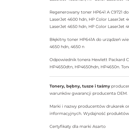
Regenerowany toner HP641 A C9721 do d
LaserJet 4600 hdn, HP Color LaserJet 4
LaserJet 4650 hdn, HP Color LaserJet 4
Błękitny toner HP641A do urządzeń wiel
4650 hdn, 4650 n
Odpowiednik tonera Hewlett Packard
HP4650dtn, HP4650hdn, HP4650n. Toner
Tonery, bębny, tusze i taśmy
producent
warunków gwarancji producenta OEM.
Marki i nazwy producentów drukarek or
informacyjnych. Wydajność produktów A
Certyfikaty dla marki Asarto