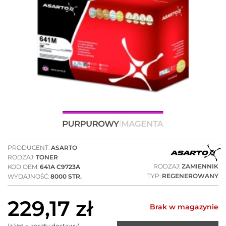
PRODUCENT:
ASARTO
RODZAJ:
TONER
RODZAJ:
ZAMIENNIK
KOD OEM:
641A C9723A
TYP:
REGENEROWANY
WYDAJNOŚĆ:
8000 STR.
229,17
zł
Brak w magazynie
(z Vat + koszty dostawy)