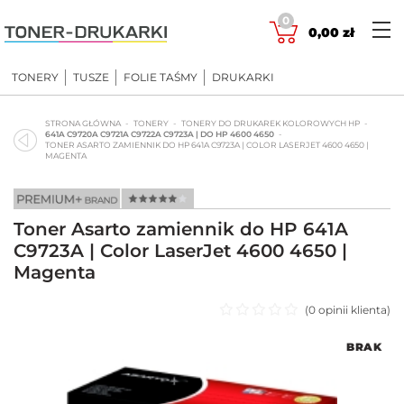
Skip
0
to
0,00
zł
content
TONERY
TUSZE
FOLIE TAŚMY
DRUKARKI
STRONA GŁÓWNA
TONERY
TONERY DO DRUKAREK KOLOROWYCH HP
641A C9720A C9721A C9722A C9723A | DO HP 4600 4650
TONER ASARTO ZAMIENNIK DO HP 641A C9723A | COLOR LASERJET 4600 4650 |
MAGENTA
Toner Asarto zamiennik do HP 641A
C9723A | Color LaserJet 4600 4650 |
Magenta
(
0
opinii klienta)
Oceniono
BRAK