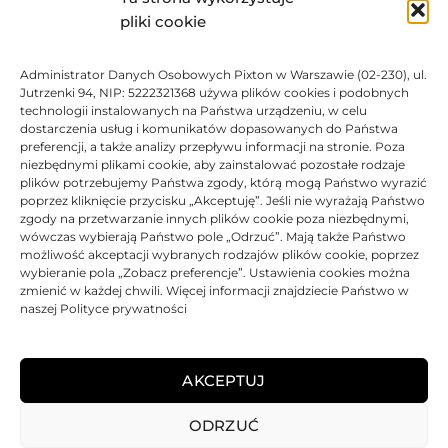
pliki cookie
Administrator Danych Osobowych Pixton w Warszawie (02-230), ul.
Toner Asarto zamiennik do
Toner Asarto zamiennik do
Jutrzenki 94, NIP: 5222321368 używa plików cookies i podobnych
HP 641A C9720A
HP 641A C9721A
technologii instalowanych na Państwa urządzeniu, w celu
281,25
zł
285,06
zł
dostarczenia usług i komunikatów dopasowanych do Państwa
preferencji, a także analizy przepływu informacji na stronie. Poza
Ocen
Oceniono
0
na 5
niezbędnymi plikami cookie, aby zainstalować pozostałe rodzaje
plików potrzebujemy Państwa zgody, którą mogą Państwo wyrazić
poprzez kliknięcie przycisku „Akceptuję”. Jeśli nie wyrażają Państwo
BRAK
zgody na przetwarzanie innych plików cookie poza niezbędnymi,
wówczas wybierają Państwo pole „Odrzuć”. Mają także Państwo
możliwość akceptacji wybranych rodzajów plików cookie, poprzez
wybieranie pola „Zobacz preferencje”. Ustawienia cookies można
zmienić w każdej chwili. Więcej informacji znajdziecie Państwo w
naszej Polityce prywatności
Toner Asarto zamiennik do
HP 641A C9722A
AKCEPTUJ
229,17
zł
ODRZUĆ
Oceniono
0
na 5