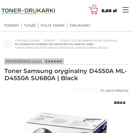
Skip
0
to
0,00
zł
content
TONERY
TUSZE
FOLIE TAŚMY
DRUKARKI
STRONA GŁÓWNA
TONERY
TONERY DO DRUKAREK MONO SAMSUNG
ML-D4550A ML-D4550B | DO SAMSUNG ML-4050 ML-4550
TONER SAMSUNG ORYGINALNY D4550A ML-D4550A SU680A | BLACK
Toner Samsung oryginalny D4550A ML-
D4550A SU680A | Black
(
0
opinii klienta)
Oceniono
BRAK