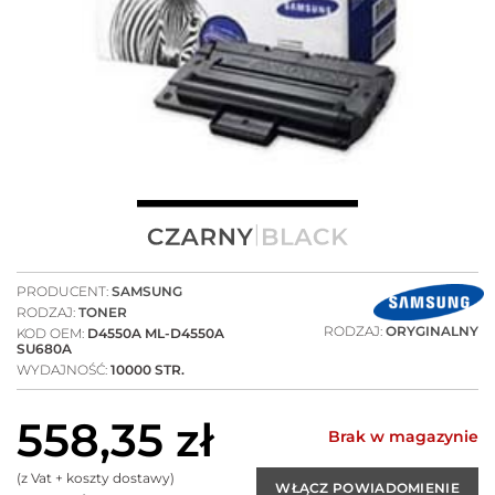
PRODUCENT:
SAMSUNG
RODZAJ:
TONER
RODZAJ:
ORYGINALNY
KOD OEM:
D4550A ML-D4550A
SU680A
WYDAJNOŚĆ:
10000 STR.
558,35
zł
Brak w magazynie
(z Vat + koszty dostawy)