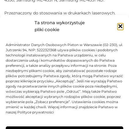
Przeznaczony do stosowania w drukarkach laserowych.
Zapewnia
szybki
i
precyzyjny
wydruk. Dodatkowo
Ta strona wykorzystuje
zastosowana technologia daje najlepszy możliwy zakres
pliki cookie
skali szarości.
Wkład laserowy dla tych, którzy dużo drukują i chcą
Administrator Danych Osobowych Pixton w Warszawie (02-230), ul.
zaoszczędzić na kosztach eksploatacji, nie rezygnując
Jutrzenki 94, NIP: 5222321368 używa plików cookies i podobnych
technologii instalowanych na Państwa urządzeniu, w celu
jednocześnie z najwyższej jakości wydruków dostępnych
dostarczenia usług i komunikatów dopasowanych do Państwa
tylko dla oryginalnych tonerów HP.
preferencji, a także analizy przepływu informacji na stronie. Poza
niezbędnymi plikami cookie, aby zainstalować pozostałe rodzaje
plików potrzebujemy Państwa zgody, którą mogą Państwo wyrazić
DANE TECHNICZNE
poprzez kliknięcie przycisku „Akceptuję”. Jeśli nie wyrażają Państwo
zgody na przetwarzanie innych plików cookie poza niezbędnymi,
wówczas wybierają Państwo pole „Odrzuć”. Mają także Państwo
KOMPATYBILNOŚĆ
możliwość akceptacji wybranych rodzajów plików cookie, poprzez
wybieranie pola „Zobacz preferencje”. Ustawienia cookies można
zmienić w każdej chwili. Więcej informacji znajdziecie Państwo w
PRODUKTY POWIĄZANE
naszej Polityce prywatności
KOSZTY DOSTAWY