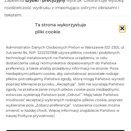
Zapewnia
szybki
i
precyzyjny
wydruk. Gwarantuje wysoką
rozdzielczość wydruku z imponująco ostrymi obrazami i
tekstem.
Produkty amerykańskiej firmy Katun to ponad 35 lat
Ta strona wykorzystuje
doświadczeń w produkcji alternatywnych materiałów
pliki cookie
eksploatacyjnych do drukarek oraz kopiarek Brother DCP-
9055 CDN, Brother DCP-9270 CDN, Brother HL-4140 CN,
Administrator Danych Osobowych Pixton w Warszawie (02-230), ul.
Brother HL-4150 CDN, Brother HL-4570 CDW, Brother HL-
Jutrzenki 94, NIP: 5222321368 używa plików cookies i podobnych
technologii instalowanych na Państwa urządzeniu, w celu
4570 CDWT, Brother MFC-9460 CDN, Brother MFC-9465
dostarczenia usług i komunikatów dopasowanych do Państwa
CDN, Brother MFC-9560 CDW, Brother MFC-9970 CDW.
preferencji, a także analizy przepływu informacji na stronie. Poza
niezbędnymi plikami cookie, aby zainstalować pozostałe rodzaje
plików potrzebujemy Państwa zgody, którą mogą Państwo wyrazić
DANE TECHNICZNE
poprzez kliknięcie przycisku „Akceptuję”. Jeśli nie wyrażają Państwo
zgody na przetwarzanie innych plików cookie poza niezbędnymi,
wówczas wybierają Państwo pole „Odrzuć”. Mają także Państwo
KOMPATYBILNOŚĆ
możliwość akceptacji wybranych rodzajów plików cookie, poprzez
wybieranie pola „Zobacz preferencje”. Ustawienia cookies można
zmienić w każdej chwili. Więcej informacji znajdziecie Państwo w
PRODUKTY POWIĄZANE
naszej Polityce prywatności
KOSZTY DOSTAWY