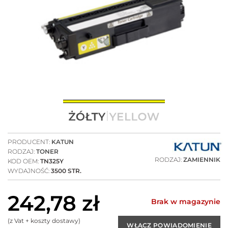
PRODUCENT:
KATUN
RODZAJ:
TONER
RODZAJ:
ZAMIENNIK
KOD OEM:
TN325Y
WYDAJNOŚĆ:
3500 STR.
242,78
zł
Brak w magazynie
(z Vat + koszty dostawy)