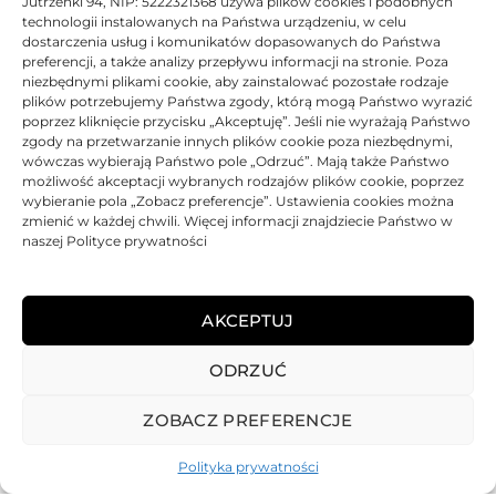
Jutrzenki 94, NIP: 5222321368 używa plików cookies i podobnych
technologii instalowanych na Państwa urządzeniu, w celu
jednocześnie z najwyższej jakości wydruków dostępnych
dostarczenia usług i komunikatów dopasowanych do Państwa
tylko dla oryginalnych tonerów Kyocera.
preferencji, a także analizy przepływu informacji na stronie. Poza
niezbędnymi plikami cookie, aby zainstalować pozostałe rodzaje
plików potrzebujemy Państwa zgody, którą mogą Państwo wyrazić
DANE TECHNICZNE
poprzez kliknięcie przycisku „Akceptuję”. Jeśli nie wyrażają Państwo
zgody na przetwarzanie innych plików cookie poza niezbędnymi,
wówczas wybierają Państwo pole „Odrzuć”. Mają także Państwo
KOMPATYBILNOŚĆ
możliwość akceptacji wybranych rodzajów plików cookie, poprzez
wybieranie pola „Zobacz preferencje”. Ustawienia cookies można
zmienić w każdej chwili. Więcej informacji znajdziecie Państwo w
PRODUKTY POWIĄZANE
naszej Polityce prywatności
KOSZTY DOSTAWY
AKCEPTUJ
OPINIE (0)
ODRZUĆ
ZOBACZ PREFERENCJE
Polityka prywatności