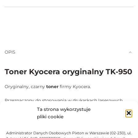
OPIS
Toner Kyocera oryginalny TK-950
Oryginalny, czarny
toner
firmy Kyocera.
Przeznaczony do stosowania w drukarkach laserowych
Kyocera KM-3650w.
Ta strona wykorzystuje
pliki cookie
Zapewnia
szybki
i
precyzyjny
wydruk.
Wkład laserowy dla tych, którzy dużo drukują i chcą
Administrator Danych Osobowych Pixton w Warszawie (02-230), ul.
zaoszczędzić na kosztach eksploatacji, nie rezygnując