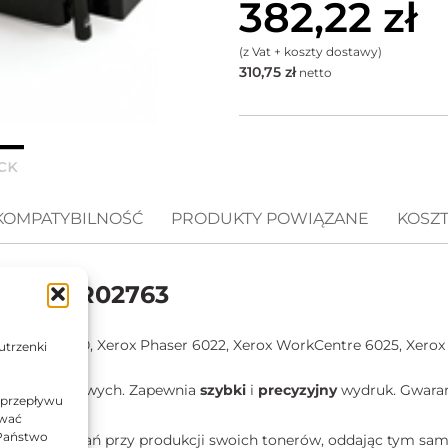
382,22
zł
(z Vat + koszty dostawy)
310,75
zł
netto
KOMPATYBILNOŚĆ
PRODUKTY POWIĄZANE
KOSZ
lny 106R02763
 Phaser 6020, Xerox Phaser 6022, Xerox WorkCentre 6025, Xero
utrzenki
arkach laserowych. Zapewnia
szybki
i
precyzyjny
wydruk. Gwaran
 przepływu
tem.
ować
 Państwo
zelkich starań przy produkcji swoich tonerów, oddając tym sa