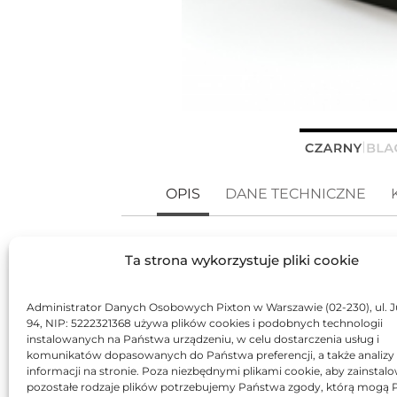
OPIS
DANE TECHNICZNE
Toner Xerox orygina
Ta strona wykorzystuje pliki cookie
Oryginalny, czarny
toner
firmy Xerox
Administrator Danych Osobowych Pixton w Warszawie (02-230), ul. J
94, NIP: 5222321368 używa plików cookies i podobnych technologii
instalowanych na Państwa urządzeniu, w celu dostarczenia usług i
Przeznaczony do stosowania w druk
komunikatów dopasowanych do Państwa preferencji, a także analizy
imponująco ostrymi obrazami i teks
informacji na stronie. Poza niezbędnymi plikami cookie, aby zainstal
pozostałe rodzaje plików potrzebujemy Państwa zgody, którą mogą
Renomowana firma Xerox dołożyła ws