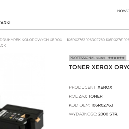
NOWO
ARKI
 DRUKAREK KOLOROWYCH XEROX
106R02762 106R02760 106R02761 1
ACK
TONER XEROX ORYG
PRODUCENT:
XEROX
RODZAJ:
TONER
KOD OEM:
106R02763
WYDAJNOŚĆ:
2000 STR.