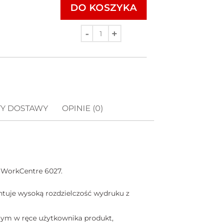
DO KOSZYKA
Ilość
TY DOSTAWY
OPINIE (0)
x WorkCentre 6027.
tuje wysoką rozdzielczość wydruku z
mym w ręce użytkownika produkt,