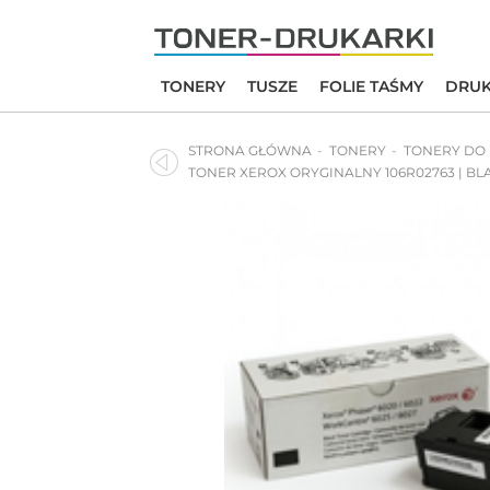
Skip
to
content
TONERY
TUSZE
FOLIE TAŚMY
DRUK
STRONA GŁÓWNA
TONERY
TONERY DO
TONER XEROX ORYGINALNY 106R02763 | BL