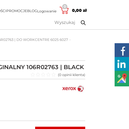
0
0,00
zł
ŚCI
PROMOCJE
BLOG
Logowanie
06R02763 | DO WORKCENTRE 6025 6027
INALNY 106R02763 | BLACK
(
0
opinii klienta)
Oceniono
0
na 5