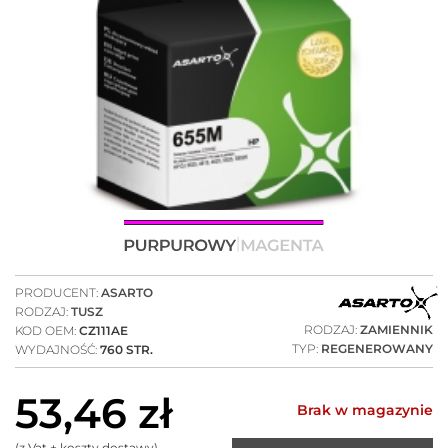
PRODUCENT:
ASARTO
RODZAJ:
TUSZ
RODZAJ:
ZAMIENNIK
KOD OEM:
CZ111AE
TYP:
REGENEROWANY
WYDAJNOŚĆ:
760 STR.
53,46
zł
Brak w magazynie
(z Vat + koszty dostawy)