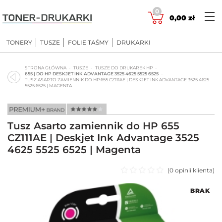
Skip
0
to
0,00
zł
content
TONERY
TUSZE
FOLIE TAŚMY
DRUKARKI
STRONA GŁÓWNA
TUSZE
TUSZE DO DRUKAREK HP
655 | DO HP DESKJET INK ADVANTAGE 3525 4625 5525 6525
TUSZ ASARTO ZAMIENNIK DO HP 655 CZ111AE | DESKJET INK ADVANTAGE 3525 4625
5525 6525 | MAGENTA
Tusz Asarto zamiennik do HP 655
CZ111AE | Deskjet Ink Advantage 3525
4625 5525 6525 | Magenta
(
0
opinii klienta)
Oceniono
BRAK