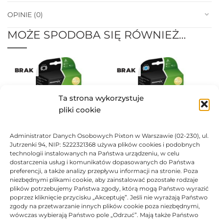
OPINIE (0)
MOŻE SPODOBA SIĘ RÓWNIEŻ…
BRAK
BRAK
Ta strona wykorzystuje
pliki cookie
Administrator Danych Osobowych Pixton w Warszawie (02-230), ul.
Tusz Asarto zamiennik do
Tusz Asarto zamiennik do
Jutrzenki 94, NIP: 5222321368 używa plików cookies i podobnych
HP 655 CZ109AE
HP 655 CZ110AE
technologii instalowanych na Państwa urządzeniu, w celu
53,46
zł
53,46
zł
dostarczenia usług i komunikatów dopasowanych do Państwa
preferencji, a także analizy przepływu informacji na stronie. Poza
Oceniono
0
na 5
Ocen
niezbędnymi plikami cookie, aby zainstalować pozostałe rodzaje
plików potrzebujemy Państwa zgody, którą mogą Państwo wyrazić
poprzez kliknięcie przycisku „Akceptuję”. Jeśli nie wyrażają Państwo
BRAK
zgody na przetwarzanie innych plików cookie poza niezbędnymi,
wówczas wybierają Państwo pole „Odrzuć”. Mają także Państwo