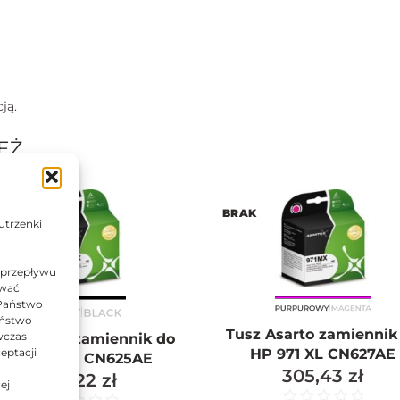
ją.
EŻ…
AK
BRAK
utrzenki
 przepływu
ować
 Państwo
Państwo
Tusz Asarto zamiennik
wczas
sz Asarto zamiennik do
HP 971 XL CN627AE
eptacji
HP 970 XL CN625AE
305,43
zł
339,22
zł
ej