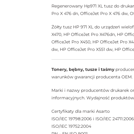
Regenerowany Hp971 XL tusz do drukarki 
Pro X 476 dn, OfficeJet Pro X 476 dw, O
Żółty tusz HP 971 XL do urządzeń wielo
X470, HP OfficeJet Pro X476dn, HP Off
OfficeJet Pro X450, HP OfficeJet Pro X4
dw, HP OfficeJet Pro X551 dw, HP Offic
Tonery, bębny, tusze i taśmy
producent
warunków gwarancji producenta OEM.
Marki i nazwy producentów drukarek or
informacyjnych. Wydajność produktów A
Certyfikaty dla marki Asarto
ISO/IEC 19798:2006 i ISO/IEC 24711:2006
ISO/IEC 19752:2004
PN – EN ISO 9001