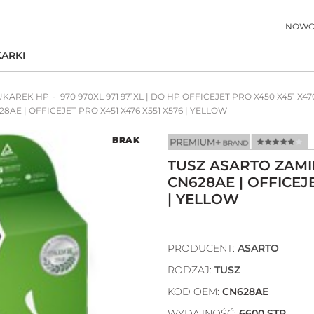
NOWO
ARKI
UKAREK HP
970 970XL 971 971XL | DO HP OFFICEJET PRO X450 X451 X47
AE | OFFICEJET PRO X451 X476 X551 X576 | YELLOW
BRAK
TUSZ ASARTO ZAMI
CN628AE | OFFICEJE
| YELLOW
PRODUCENT:
ASARTO
RODZAJ:
TUSZ
KOD OEM:
CN628AE
WYDAJNOŚĆ:
6600 STR.