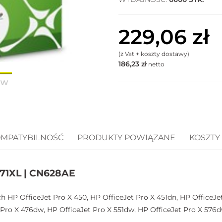
229,06
zł
(z Vat + koszty dostawy)
186,23
zł
netto
MPATYBILNOŚĆ
PRODUKTY POWIĄZANE
KOSZTY
971XL | CN628AE
 HP OfficeJet Pro X 450, HP OfficeJet Pro X 451dn, HP OfficeJet
 Pro X 476dw, HP OfficeJet Pro X 551dw, HP OfficeJet Pro X 576