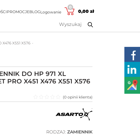
0
0,00
zł
ŚCI
PROMOCJE
BLOG
Logowanie
0 X476 X551 X576
ENNIK DO HP 971 XL
T PRO X451 X476 X551 X576
(
0
opinii klienta)
Oceniono
0
na 5
RODZAJ:
ZAMIENNIK