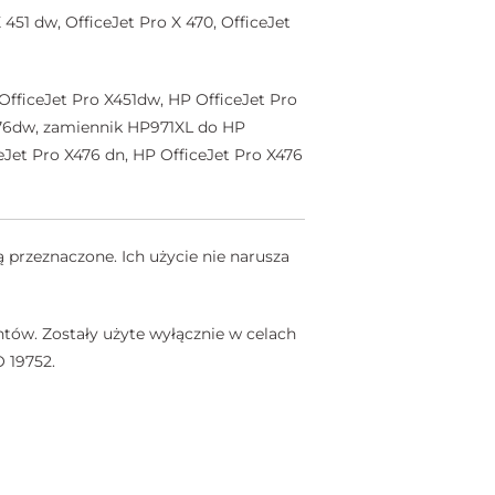
451 dw, OfficeJet Pro X 470, OfficeJet
OfficeJet Pro X451dw, HP OfficeJet Pro
X576dw, zamiennik HP971XL do HP
eJet Pro X476 dn, HP OfficeJet Pro X476
 przeznaczone. Ich użycie nie narusza
tów. Zostały użyte wyłącznie w celach
 19752.