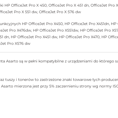
HP OfficeJet Pro X 450, OfficeJet Pro X 451 dn, OfficeJet Pro X 
fficeJet Pro X 551 dw, OfficeJet Pro X 576 dw
funkcyjnych HP OfficeJet Pro X450, HP OfficeJet Pro X451dn, HP 
iceJet Pro X476dw, HP OfficeJet Pro X551dw, HP OfficeJet Pro 
51 dn, HP OfficeJet Pro X451 dw, HP OfficeJet Pro X470, HP Offic
eJet Pro X576 dw
a Asarto są w pełni kompatybilne z urządzeniami do którego są
az tuszy i tonerów to zastrzeżone znaki towarowe tych producen
sarto mierzona jest przy 5% zaczernieniu strony wg normy ISO