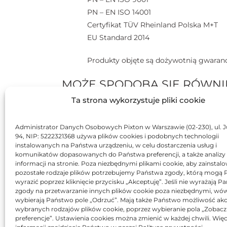
PN – EN ISO 14001
Certyfikat TÜV Rheinland Polska M+T
EU Standard 2014
Produkty objęte są dożywotnią gwaranc
MOŻE SPODOBA SIĘ RÓWNI
Ta strona wykorzystuje pliki cookie
BRAK
BR
Administrator Danych Osobowych Pixton w Warszawie (02-230), ul. J
94, NIP: 5222321368 używa plików cookies i podobnych technologii
instalowanych na Państwa urządzeniu, w celu dostarczenia usług i
komunikatów dopasowanych do Państwa preferencji, a także analizy
informacji na stronie. Poza niezbędnymi plikami cookie, aby zainstal
pozostałe rodzaje plików potrzebujemy Państwa zgody, którą mogą
wyrazić poprzez kliknięcie przycisku „Akceptuję”. Jeśli nie wyrażają 
zgody na przetwarzanie innych plików cookie poza niezbędnymi, wó
Tu
Tusz Asarto zamiennik do
wybierają Państwo pole „Odrzuć”. Mają także Państwo możliwość akc
HP 971 XL CN626AE
wybranych rodzajów plików cookie, poprzez wybieranie pola „Zobacz
305,43
zł
preferencje”. Ustawienia cookies można zmienić w każdej chwili. Więc