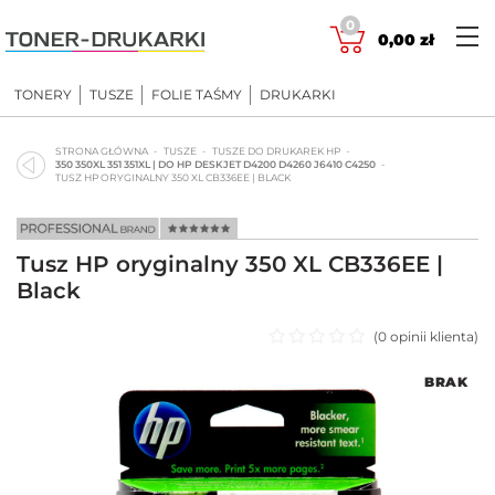
Skip
0
to
0,00
zł
content
TONERY
TUSZE
FOLIE TAŚMY
DRUKARKI
STRONA GŁÓWNA
TUSZE
TUSZE DO DRUKAREK HP
350 350XL 351 351XL | DO HP DESKJET D4200 D4260 J6410 C4250
TUSZ HP ORYGINALNY 350 XL CB336EE | BLACK
Tusz HP oryginalny 350 XL CB336EE |
Black
(
0
opinii klienta)
Oceniono
BRAK