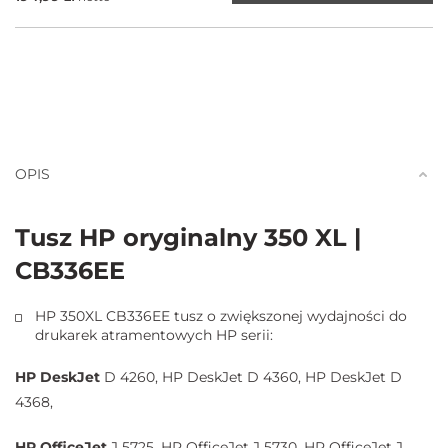
OPIS
Tusz HP oryginalny 350 XL |
CB336EE
HP 350XL CB336EE tusz o zwiększonej wydajności do
drukarek atramentowych HP serii:
HP DeskJet
D 4260, HP DeskJet D 4360, HP DeskJet D
4368,
HP OfficeJet
J 5725, HP OfficeJet J 5730, HP OfficeJet J