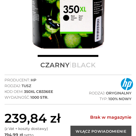
PRODUCENT:
HP
RODZAJ:
TUSZ
KOD OEM:
350XL CB336EE
RODZAJ:
ORYGINALNY
WYDAJNOŚĆ:
1000 STR.
TYP:
100% NOWY
239,84
zł
Brak w magazynie
(z Vat + koszty dostawy)
194,99
zł
netto