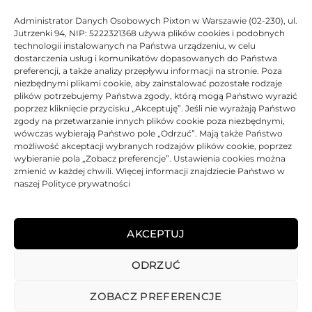
Pojemność kartridża wynosi 25 ml.
Administrator Danych Osobowych Pixton w Warszawie (02-230), ul.
Korzystanie z oryginalnych tuszy producenta HP
Jutrzenki 94, NIP: 5222321368 używa plików cookies i podobnych
technologii instalowanych na Państwa urządzeniu, w celu
gwarantuje najwyższą jakość wydruków.
dostarczenia usług i komunikatów dopasowanych do Państwa
Gwarancja 12 miesięcy.
preferencji, a także analizy przepływu informacji na stronie. Poza
niezbędnymi plikami cookie, aby zainstalować pozostałe rodzaje
plików potrzebujemy Państwa zgody, którą mogą Państwo wyrazić
DANE TECHNICZNE
poprzez kliknięcie przycisku „Akceptuję”. Jeśli nie wyrażają Państwo
zgody na przetwarzanie innych plików cookie poza niezbędnymi,
wówczas wybierają Państwo pole „Odrzuć”. Mają także Państwo
KOMPATYBILNOŚĆ
możliwość akceptacji wybranych rodzajów plików cookie, poprzez
wybieranie pola „Zobacz preferencje”. Ustawienia cookies można
zmienić w każdej chwili. Więcej informacji znajdziecie Państwo w
PRODUKTY POWIĄZANE
naszej Polityce prywatności
KOSZTY DOSTAWY
AKCEPTUJ
OPINIE (0)
ODRZUĆ
ZOBACZ PREFERENCJE