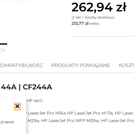
262,94
zł
(z Vat + koszty dostawy)
213,77
zł
netto
KOMPATYBILNOŚĆ
PRODUKTY POWIĄZANE
KOSZ
 44A | CF244A
laserowych HP serii:
ro M 15w, HP LaserJet Pro M16a HP LaserJet Pro M 17a, HP Laser
erJet Pro MFP M29a, HP LaserJet Pro MFP M29w, HP LaserJet P
utrzenki