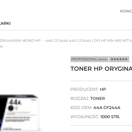
NOWO
ARKI
 DRUKAREK MONO HP
44A CF244A 44X CF244X | DO HP M14 M15 M17 
CK
TONER HP ORYGINA
PRODUCENT:
HP
RODZAJ:
TONER
KOD OEM:
44A CF244A
WYDAJNOŚĆ:
1000 STR.