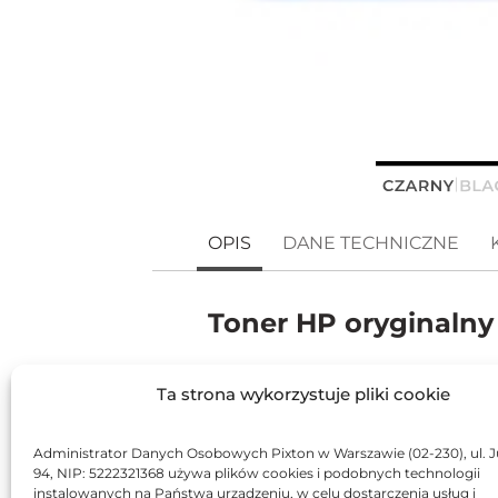
OPIS
DANE TECHNICZNE
Toner HP oryginalny
HP 44A CF244A toner do drukarek 
Ta strona wykorzystuje pliki cookie
HP LaserJet Pro
M 15a, HP LaserJet P
28a, HP LaserJet Pro M 28w, HP Las
Administrator Danych Osobowych Pixton w Warszawie (02-230), ul. J
94, NIP: 5222321368 używa plików cookies i podobnych technologii
M30w, , HP LaserJet Pro MFP M31a,
instalowanych na Państwa urządzeniu, w celu dostarczenia usług i