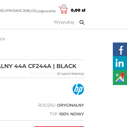
0
0,00
zł
ŚCI
PROMOCJE
BLOG
Logowanie
M28
LNY 44A CF244A | BLACK
(
0
opinii klienta)
Oceniono
0
na 5
RODZAJ:
ORYGINALNY
TYP:
100% NOWY