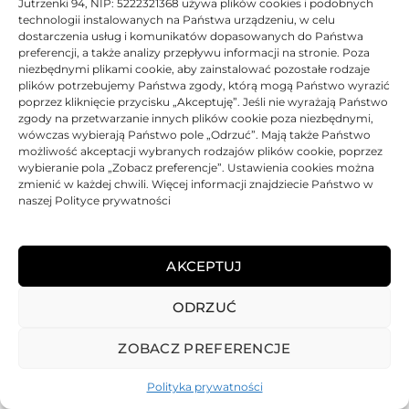
Jutrzenki 94, NIP: 5222321368 używa plików cookies i podobnych
technologii instalowanych na Państwa urządzeniu, w celu
dostarczenia usług i komunikatów dopasowanych do Państwa
preferencji, a także analizy przepływu informacji na stronie. Poza
niezbędnymi plikami cookie, aby zainstalować pozostałe rodzaje
plików potrzebujemy Państwa zgody, którą mogą Państwo wyrazić
poprzez kliknięcie przycisku „Akceptuję”. Jeśli nie wyrażają Państwo
zgody na przetwarzanie innych plików cookie poza niezbędnymi,
wówczas wybierają Państwo pole „Odrzuć”. Mają także Państwo
możliwość akceptacji wybranych rodzajów plików cookie, poprzez
wybieranie pola „Zobacz preferencje”. Ustawienia cookies można
zmienić w każdej chwili. Więcej informacji znajdziecie Państwo w
naszej Polityce prywatności
AKCEPTUJ
ODRZUĆ
REGULAMIN
POLITYKA PRYWATNOŚCI
DOSTAWA
PŁATNOŚCI
O NAS
GWARANCJE – REKLAMACJE
KONTAKT
ZOBACZ PREFERENCJE
2025
TONER-DRUKARKI.PL WSZELKIE PRAWA ZASTRZERZONE.
Polityka prywatności
ALL RIGHTS RESERVED. WEBSITE PROTECTED