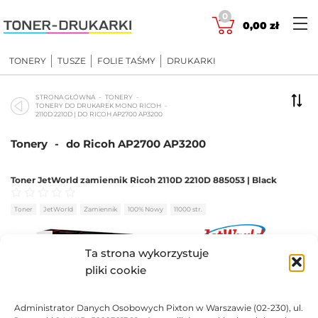
Skip
0
to
0,00
zł
content
TONERY
TUSZE
FOLIE TAŚMY
DRUKARKI
STRONA GŁÓWNA
TONERY
TONERY DO DRUKAREK MONO RICOH
2110D 2210D | DO RICOH AP2700 AP3200
Tonery
-
do Ricoh AP2700 AP3200
Toner JetWorld zamiennik Ricoh 2110D 2210D 885053 | Black
Oceniono
0
na 5
Toner
JetWorld
Zamiennik
100% Nowy
11000 str.
BRAK
Ta strona wykorzystuje
47,47
zł
pliki cookie
BRAK
Administrator Danych Osobowych Pixton w Warszawie (02-230), ul.