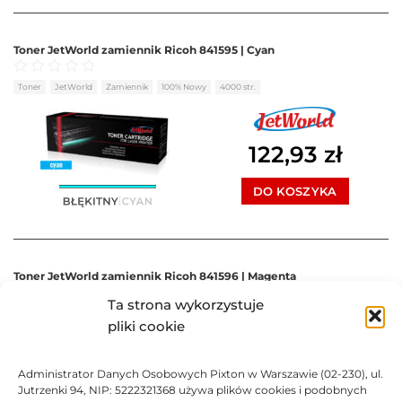
Toner JetWorld zamiennik Ricoh 841595 | Cyan
Oceniono
0
na 5
Toner
JetWorld
Zamiennik
100% Nowy
4000 str.
122,93
zł
DO KOSZYKA
Toner JetWorld zamiennik Ricoh 841596 | Magenta
Ta strona wykorzystuje
Oceniono
0
na 5
Toner
JetWorld
Zamiennik
100% Nowy
4000 str.
pliki cookie
122,93
zł
Administrator Danych Osobowych Pixton w Warszawie (02-230), ul.
Jutrzenki 94, NIP: 5222321368 używa plików cookies i podobnych