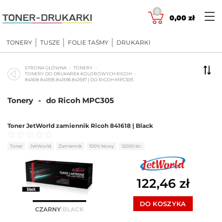
Skip
0
to
0,00
zł
content
TONERY
TUSZE
FOLIE TAŚMY
DRUKARKI
STRONA GŁÓWNA
TONERY
TONERY DO DRUKAREK KOLOROWYCH RICOH
841618 841595 841596 841597 | DO RICOH MPC305
Tonery
-
do Ricoh MPC305
Toner JetWorld zamiennik Ricoh 841618 | Black
Oceniono
0
na 5
Toner
JetWorld
Zamiennik
100% Nowy
12000 str.
122,46
zł
DO KOSZYKA