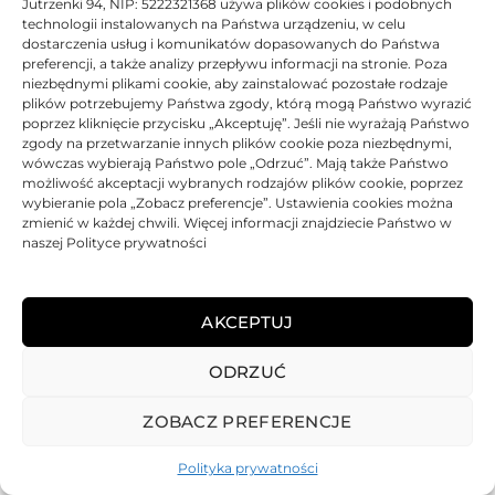
Jutrzenki 94, NIP: 5222321368 używa plików cookies i podobnych
technologii instalowanych na Państwa urządzeniu, w celu
dostarczenia usług i komunikatów dopasowanych do Państwa
preferencji, a także analizy przepływu informacji na stronie. Poza
niezbędnymi plikami cookie, aby zainstalować pozostałe rodzaje
plików potrzebujemy Państwa zgody, którą mogą Państwo wyrazić
poprzez kliknięcie przycisku „Akceptuję”. Jeśli nie wyrażają Państwo
zgody na przetwarzanie innych plików cookie poza niezbędnymi,
wówczas wybierają Państwo pole „Odrzuć”. Mają także Państwo
możliwość akceptacji wybranych rodzajów plików cookie, poprzez
wybieranie pola „Zobacz preferencje”. Ustawienia cookies można
zmienić w każdej chwili. Więcej informacji znajdziecie Państwo w
naszej Polityce prywatności
AKCEPTUJ
ODRZUĆ
REGULAMIN
POLITYKA PRYWATNOŚCI
DOSTAWA
PŁATNOŚCI
O NAS
GWARANCJE – REKLAMACJE
KONTAKT
ZOBACZ PREFERENCJE
2025
TONER-DRUKARKI.PL WSZELKIE PRAWA ZASTRZERZONE.
Polityka prywatności
ALL RIGHTS RESERVED. WEBSITE PROTECTED