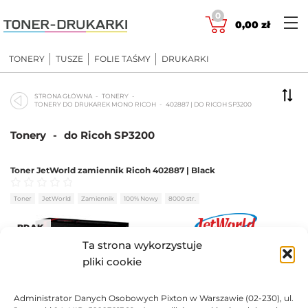
Skip
0
to
0,00
zł
content
TONERY
TUSZE
FOLIE TAŚMY
DRUKARKI
STRONA GŁÓWNA
TONERY
TONERY DO DRUKAREK MONO RICOH
402887 | DO RICOH SP3200
Tonery
-
do Ricoh SP3200
Toner JetWorld zamiennik Ricoh 402887 | Black
Oceniono
0
na 5
Toner
JetWorld
Zamiennik
100% Nowy
8000 str.
BRAK
Ta strona wykorzystuje
138,09
zł
pliki cookie
BRAK
Administrator Danych Osobowych Pixton w Warszawie (02-230), ul.