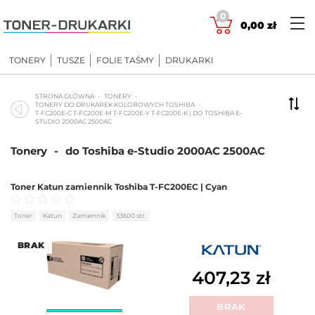
Skip
0
to
0,00
zł
content
TONERY
TUSZE
FOLIE TAŚMY
DRUKARKI
STRONA GŁÓWNA
TONERY
TONERY DO DRUKAREK KOLOROWYCH TOSHIBA
T-FC200E-C T-FC200E-M T-FC200E-Y T-FC200E-K | DO TOSHIBA E-
STUDIO 2000AC 2500AC
Tonery
-
do Toshiba e-Studio 2000AC 2500AC
Toner Katun zamiennik Toshiba T-FC200EC | Cyan
Oceniono
0
na 5
Toner
Katun
Zamiennik
33600 str.
BRAK
407,23
zł
BRAK