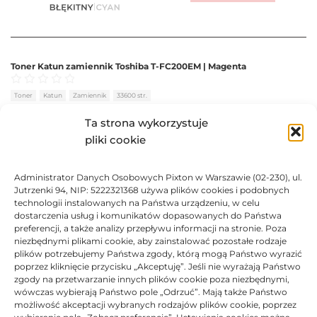
Toner Katun zamiennik Toshiba T-FC200EM | Magenta
Oceniono
0
na 5
Toner
Katun
Zamiennik
33600 str.
Ta strona wykorzystuje
BRAK
pliki cookie
407,23
zł
Administrator Danych Osobowych Pixton w Warszawie (02-230), ul.
BRAK
Jutrzenki 94, NIP: 5222321368 używa plików cookies i podobnych
technologii instalowanych na Państwa urządzeniu, w celu
dostarczenia usług i komunikatów dopasowanych do Państwa
preferencji, a także analizy przepływu informacji na stronie. Poza
niezbędnymi plikami cookie, aby zainstalować pozostałe rodzaje
plików potrzebujemy Państwa zgody, którą mogą Państwo wyrazić
Toner Katun zamiennik Toshiba T-FC200EY | Yellow
poprzez kliknięcie przycisku „Akceptuję”. Jeśli nie wyrażają Państwo
zgody na przetwarzanie innych plików cookie poza niezbędnymi,
Oceniono
0
na 5
Toner
Katun
Zamiennik
33600 str.
wówczas wybierają Państwo pole „Odrzuć”. Mają także Państwo
możliwość akceptacji wybranych rodzajów plików cookie, poprzez
BRAK