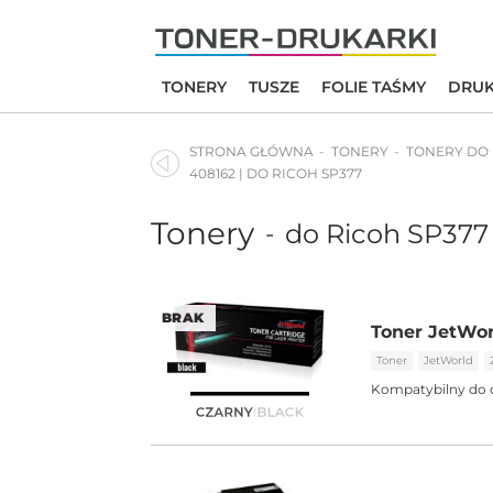
Skip
to
content
TONERY
TUSZE
FOLIE TAŚMY
DRUK
STRONA GŁÓWNA
TONERY
TONERY DO
408162 | DO RICOH SP377
Tonery
do Ricoh SP377
-
BRAK
Toner JetWor
Toner
JetWorld
Kompatybilny do 