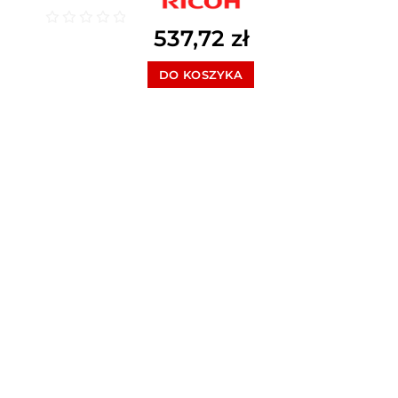
537,72
zł
Oceniono
0
na 5
DO KOSZYKA