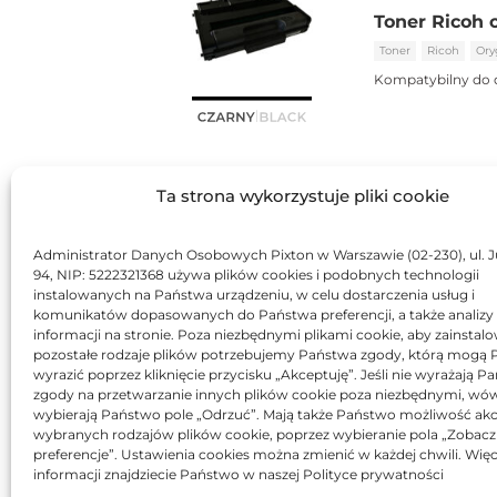
Toner Ricoh 
Toner
Ricoh
Ory
Kompatybilny do 
Ta strona wykorzystuje pliki cookie
Administrator Danych Osobowych Pixton w Warszawie (02-230), ul. J
94, NIP: 5222321368 używa plików cookies i podobnych technologii
instalowanych na Państwa urządzeniu, w celu dostarczenia usług i
komunikatów dopasowanych do Państwa preferencji, a także analizy
informacji na stronie. Poza niezbędnymi plikami cookie, aby zainstal
pozostałe rodzaje plików potrzebujemy Państwa zgody, którą mogą
wyrazić poprzez kliknięcie przycisku „Akceptuję”. Jeśli nie wyrażają 
zgody na przetwarzanie innych plików cookie poza niezbędnymi, wó
wybierają Państwo pole „Odrzuć”. Mają także Państwo możliwość akc
wybranych rodzajów plików cookie, poprzez wybieranie pola „Zobacz
preferencje”. Ustawienia cookies można zmienić w każdej chwili. Więc
informacji znajdziecie Państwo w naszej Polityce prywatności