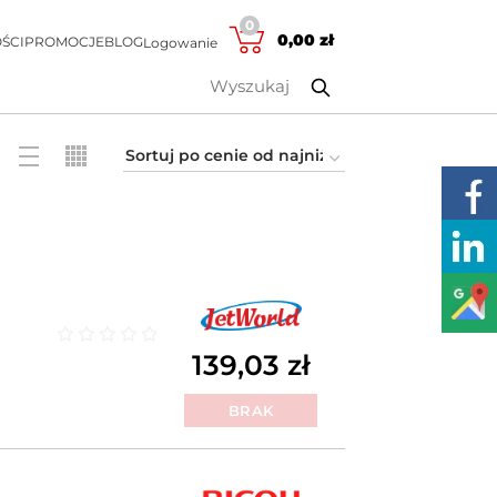
0
0,00
zł
ŚCI
PROMOCJE
BLOG
Logowanie
139,03
zł
Oceniono
0
na 5
BRAK