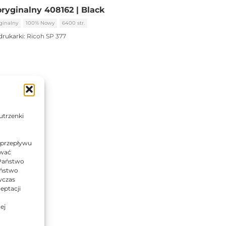
oryginalny 408162 | Black
ginalny
100% Nowy
6400 str.
drukarki:
Ricoh SP 377
utrzenki
 przepływu
ować
 Państwo
Państwo
wczas
eptacji
ej