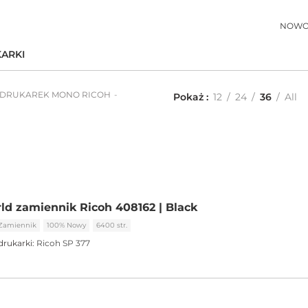
NOWO
ARKI
 DRUKAREK MONO RICOH
Pokaż
12
24
36
All
ld zamiennik Ricoh 408162 | Black
Zamiennik
100% Nowy
6400 str.
drukarki:
Ricoh SP 377